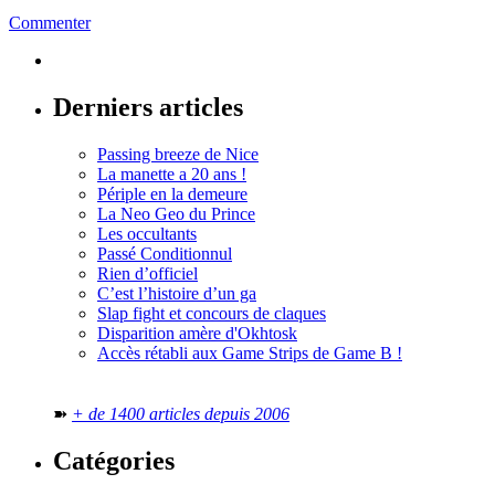
Commenter
Derniers articles
Passing breeze de Nice
La manette a 20 ans !
Périple en la demeure
La Neo Geo du Prince
Les occultants
Passé Conditionnul
Rien d’officiel
C’est l’histoire d’un ga
Slap fight et concours de claques
Disparition amère d'Okhtosk
Accès rétabli aux Game Strips de Game B !
➽
+ de 1400 articles depuis 2006
Catégories