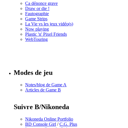
Ça dénonce grave
Draw or die !
Fautographie
Game Strips
La Vie vs les jeux vidéo(s)
Now playing
Plastic 'n' Pixel Friends
WebTouring
Tous les
numéros
Modes de jeu
Notes/blog de Game A
Articles de Game B
Suivre B/Nikoneda
Nikoneda Online Portfolio
BD Console Girl
/
C.G. Plus