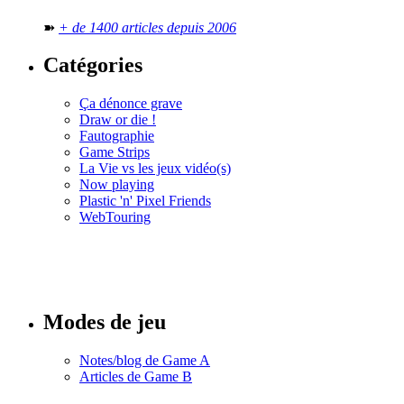
➽
+ de 1400 articles depuis 2006
Catégories
Ça dénonce grave
Draw or die !
Fautographie
Game Strips
La Vie vs les jeux vidéo(s)
Now playing
Plastic 'n' Pixel Friends
WebTouring
Tous les
numéros
Modes de jeu
Notes/blog de Game A
Articles de Game B