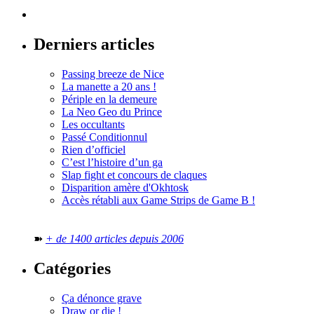
Derniers articles
Passing breeze de Nice
La manette a 20 ans !
Périple en la demeure
La Neo Geo du Prince
Les occultants
Passé Conditionnul
Rien d’officiel
C’est l’histoire d’un ga
Slap fight et concours de claques
Disparition amère d'Okhtosk
Accès rétabli aux Game Strips de Game B !
➽
+ de 1400 articles depuis 2006
Catégories
Ça dénonce grave
Draw or die !