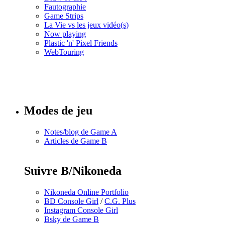
Fautographie
Game Strips
La Vie vs les jeux vidéo(s)
Now playing
Plastic 'n' Pixel Friends
WebTouring
Tous les
numéros
Modes de jeu
Notes/blog de Game A
Articles de Game B
Suivre B/Nikoneda
Nikoneda Online Portfolio
BD Console Girl
/
C.G. Plus
Instagram Console Girl
Bsky de Game B