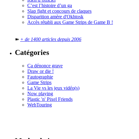
C’est l’histoire d’un ga
Slap fight et concours de claques
Disparition amère d'Okhtosk
Accès rétabli aux Game Strips de Game B !
➽
+ de 1400 articles depuis 2006
Catégories
Ça dénonce grave
Draw or die !
Fautographie
Game Strips
La Vie vs les jeux vidéo(s)
Now playing
Plastic 'n' Pixel Friends
WebTouring
Tous les
numéros