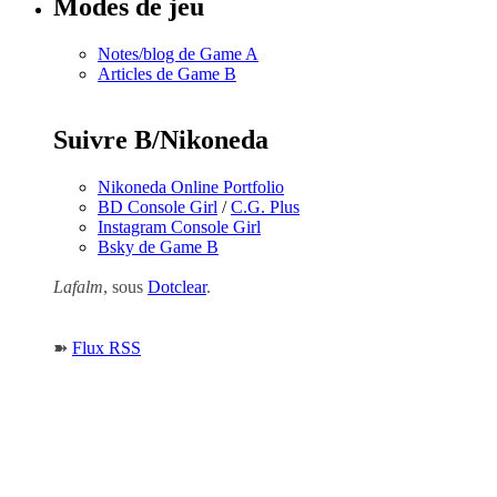
Modes de jeu
Notes/blog de Game A
Articles de Game B
Suivre B/Nikoneda
Nikoneda Online Portfolio
BD Console Girl
/
C.G. Plus
Instagram Console Girl
Bsky de Game B
Lafalm
, sous
Dotclear
.
➽
Flux RSS