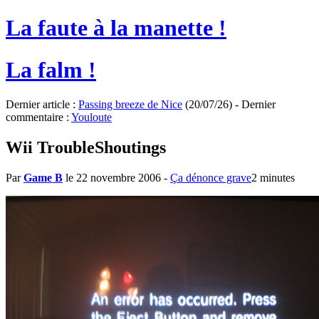
La faute à la manette !
La falm !
Dernier article :
Passing breeze de Nice
(20/07/26) - Dernier
commentaire :
Youloute
Wii TroubleShoutings
Par
Game B
le 22 novembre 2006
-
Ça dénonce grave
2 minutes