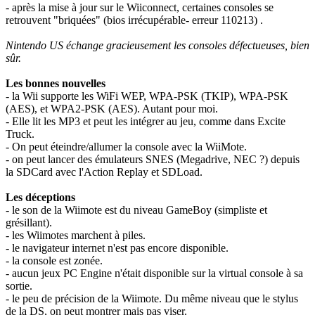
- après la mise à jour sur le Wiiconnect, certaines consoles se
retrouvent "briquées" (bios irrécupérable- erreur 110213) .
Nintendo US échange gracieusement les consoles défectueuses, bien
sûr.
Les bonnes nouvelles
- la Wii supporte les WiFi WEP, WPA-PSK (TKIP), WPA-PSK
(AES), et WPA2-PSK (AES). Autant pour moi.
- Elle lit les MP3 et peut les intégrer au jeu, comme dans Excite
Truck.
- On peut éteindre/allumer la console avec la WiiMote.
- on peut lancer des émulateurs SNES (Megadrive, NEC ?) depuis
la SDCard avec l'Action Replay et SDLoad.
Les déceptions
- le son de la Wiimote est du niveau GameBoy (simpliste et
grésillant).
- les Wiimotes marchent à piles.
- le navigateur internet n'est pas encore disponible.
- la console est zonée.
- aucun jeux PC Engine n'était disponible sur la virtual console à sa
sortie.
- le peu de précision de la Wiimote. Du même niveau que le stylus
de la DS, on peut montrer mais pas viser.