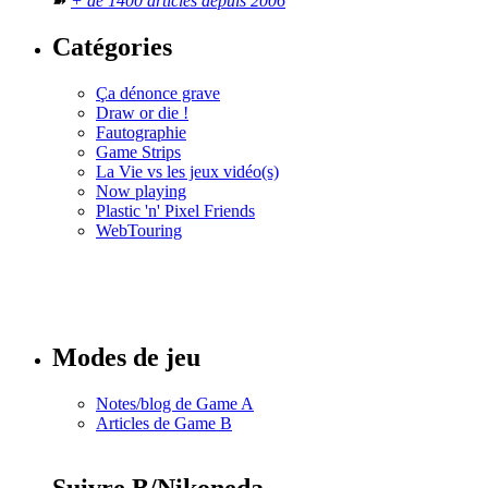
➽
+ de 1400 articles depuis 2006
Catégories
Ça dénonce grave
Draw or die !
Fautographie
Game Strips
La Vie vs les jeux vidéo(s)
Now playing
Plastic 'n' Pixel Friends
WebTouring
Tous les
numéros
Modes de jeu
Notes/blog de Game A
Articles de Game B