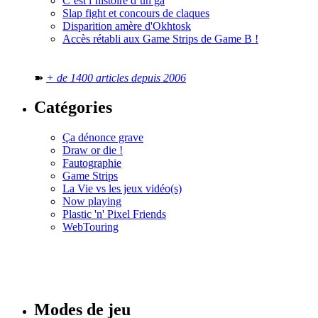
C’est l’histoire d’un ga
Slap fight et concours de claques
Disparition amère d'Okhtosk
Accès rétabli aux Game Strips de Game B !
➽
+ de 1400 articles depuis 2006
Catégories
Ça dénonce grave
Draw or die !
Fautographie
Game Strips
La Vie vs les jeux vidéo(s)
Now playing
Plastic 'n' Pixel Friends
WebTouring
Tous les
numéros
Modes de jeu