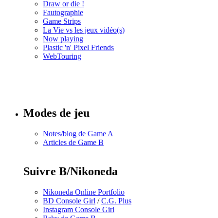
Draw or die !
Fautographie
Game Strips
La Vie vs les jeux vidéo(s)
Now playing
Plastic 'n' Pixel Friends
WebTouring
Tous les
numéros
Modes de jeu
Notes/blog de Game A
Articles de Game B
Suivre B/Nikoneda
Nikoneda Online Portfolio
BD Console Girl
/
C.G. Plus
Instagram Console Girl