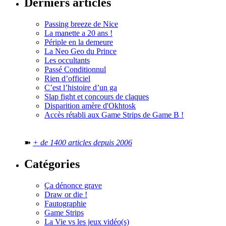
Derniers articles
Passing breeze de Nice
La manette a 20 ans !
Périple en la demeure
La Neo Geo du Prince
Les occultants
Passé Conditionnul
Rien d’officiel
C’est l’histoire d’un ga
Slap fight et concours de claques
Disparition amère d'Okhtosk
Accès rétabli aux Game Strips de Game B !
➽
+ de 1400 articles depuis 2006
Catégories
Ça dénonce grave
Draw or die !
Fautographie
Game Strips
La Vie vs les jeux vidéo(s)