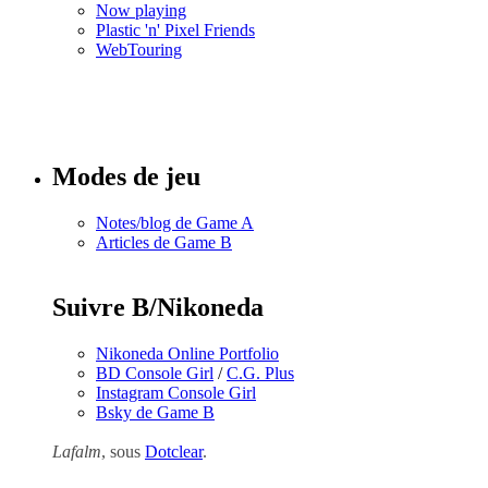
Now playing
Plastic 'n' Pixel Friends
WebTouring
Tous les
numéros
Modes de jeu
Notes/blog de Game A
Articles de Game B
Suivre B/Nikoneda
Nikoneda Online Portfolio
BD Console Girl
/
C.G. Plus
Instagram Console Girl
Bsky de Game B
Lafalm
, sous
Dotclear
.