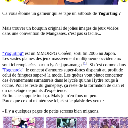
Ca vous étonne un gameur qui se tape un artbook de
Yogurting
?
Mais trouver un bouquin original de jolies images de jeux vidéos
dans une convention de Mangasses, c'est pas si facile...
''Yogurting''
est un MMORPG Coréen, sorti fin 2005 au Japon.
Les vastes plaines des jeux massivement multijoueurs occidentaux
[
1
]
sont ici remplacées par un lycée japo-manga
. Si c'est comme dans
''Ragnarok''
, le concept d'armures super-fortes disparait au profit de
celui de fringues super-à la mode. Les quètes vont plutot concerner
des évennements surnaturels dans le lycée qu'une Hydre rouge à
occire. Pour le reste du gameplay, ça reste de la formation de clan et
du racketage de points d'expèrience.
Enfin... Je suppute tout ça. Mais je m'en fous un peu.
Parce que ce qui m'intéresse ici, c'est le plaisir des yeux :
- Il y a quelques pages de petits screens bien mignons.