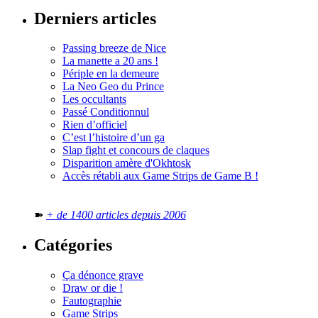
Derniers articles
Passing breeze de Nice
La manette a 20 ans !
Périple en la demeure
La Neo Geo du Prince
Les occultants
Passé Conditionnul
Rien d’officiel
C’est l’histoire d’un ga
Slap fight et concours de claques
Disparition amère d'Okhtosk
Accès rétabli aux Game Strips de Game B !
➽
+ de 1400 articles depuis 2006
Catégories
Ça dénonce grave
Draw or die !
Fautographie
Game Strips