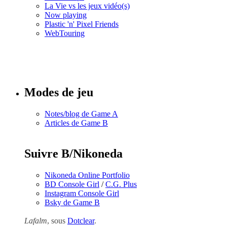
La Vie vs les jeux vidéo(s)
Now playing
Plastic 'n' Pixel Friends
WebTouring
Tous les
numéros
Modes de jeu
Notes/blog de Game A
Articles de Game B
Suivre B/Nikoneda
Nikoneda Online Portfolio
BD Console Girl
/
C.G. Plus
Instagram Console Girl
Bsky de Game B
Lafalm
, sous
Dotclear
.