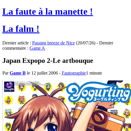
La faute à la manette !
La falm !
Dernier article :
Passing breeze de Nice
(20/07/26) - Dernier
commentaire :
Game A
Japan Expopo 2-Le artbouque
Par
Game B
le 12 juillet 2006
-
Fautographie
1 minute