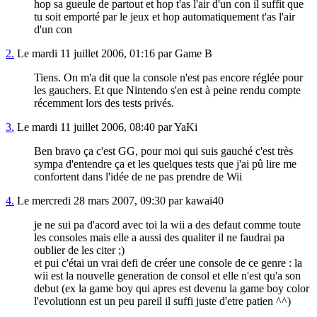
hop sa gueule de partout et hop t'as l'air d'un con il suffit que
tu soit emporté par le jeux et hop automatiquement t'as l'air
d'un con
2.
Le mardi 11 juillet 2006, 01:16 par Game B
Tiens. On m'a dit que la console n'est pas encore réglée pour
les gauchers. Et que Nintendo s'en est à peine rendu compte
récemment lors des tests privés.
3.
Le mardi 11 juillet 2006, 08:40 par YaKi
Ben bravo ça c'est GG, pour moi qui suis gauché c'est très
sympa d'entendre ça et les quelques tests que j'ai pû lire me
confortent dans l'idée de ne pas prendre de Wii
4.
Le mercredi 28 mars 2007, 09:30 par kawai40
je ne sui pa d'acord avec toi la wii a des defaut comme toute
les consoles mais elle a aussi des qualiter il ne faudrai pa
oublier de les citer ;)
et pui c'étai un vrai defi de créer une console de ce genre : la
wii est la nouvelle generation de consol et elle n'est qu'a son
debut (ex la game boy qui apres est devenu la game boy color
l'evolutionn est un peu pareil il suffi juste d'etre patien ^^)