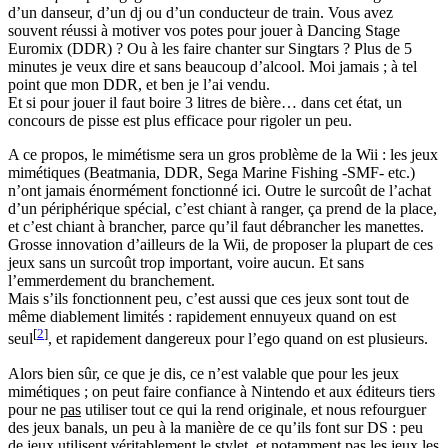
d’un danseur, d’un dj ou d’un conducteur de train. Vous avez
souvent réussi à motiver vos potes pour jouer à Dancing Stage
Euromix (DDR) ? Ou à les faire chanter sur Singtars ? Plus de 5
minutes je veux dire et sans beaucoup d’alcool. Moi jamais ; à tel
point que mon DDR, et ben je l’ai vendu.
Et si pour jouer il faut boire 3 litres de bière… dans cet état, un
concours de pisse est plus efficace pour rigoler un peu.
A ce propos, le mimétisme sera un gros problème de la Wii : les jeux
mimétiques (Beatmania, DDR, Sega Marine Fishing -SMF- etc.)
n’ont jamais énormément fonctionné ici. Outre le surcoût de l’achat
d’un périphérique spécial, c’est chiant à ranger, ça prend de la place,
et c’est chiant à brancher, parce qu’il faut débrancher les manettes.
Grosse innovation d’ailleurs de la Wii, de proposer la plupart de ces
jeux sans un surcoût trop important, voire aucun. Et sans
l’emmerdement du branchement.
Mais s’ils fonctionnent peu, c’est aussi que ces jeux sont tout de
même diablement limités : rapidement ennuyeux quand on est
[
2
]
seul
, et rapidement dangereux pour l’ego quand on est plusieurs.
Alors bien sûr, ce que je dis, ce n’est valable que pour les jeux
mimétiques ; on peut faire confiance à Nintendo et aux éditeurs tiers
pour ne
pas
utiliser tout ce qui la rend originale, et nous refourguer
des jeux banals, un peu à la manière de ce qu’ils font sur DS : peu
de jeux utilisent véritablement le stylet, et notamment pas les jeux les