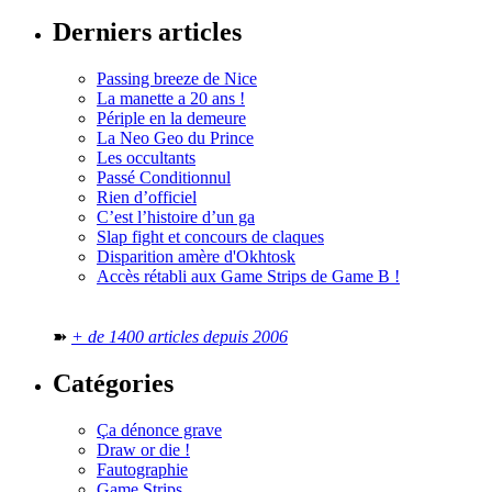
Derniers articles
Passing breeze de Nice
La manette a 20 ans !
Périple en la demeure
La Neo Geo du Prince
Les occultants
Passé Conditionnul
Rien d’officiel
C’est l’histoire d’un ga
Slap fight et concours de claques
Disparition amère d'Okhtosk
Accès rétabli aux Game Strips de Game B !
➽
+ de 1400 articles depuis 2006
Catégories
Ça dénonce grave
Draw or die !
Fautographie
Game Strips