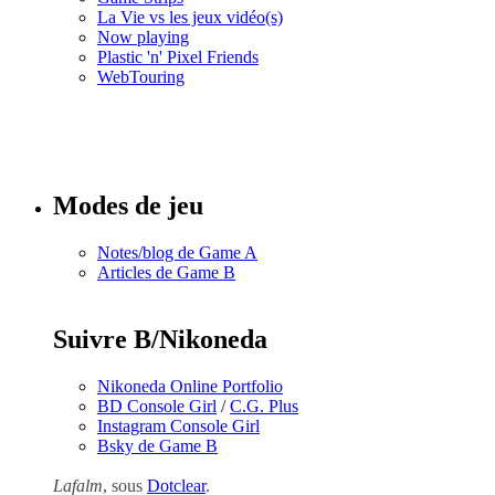
La Vie vs les jeux vidéo(s)
Now playing
Plastic 'n' Pixel Friends
WebTouring
Tous les
numéros
Modes de jeu
Notes/blog de Game A
Articles de Game B
Suivre B/Nikoneda
Nikoneda Online Portfolio
BD Console Girl
/
C.G. Plus
Instagram Console Girl
Bsky de Game B
Lafalm
, sous
Dotclear
.