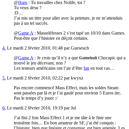
@
Haru
: Tu travailles chez Nolife, toi ?
Tu veux
desu
?
:D…
J’ai mis un titre pour aller avec la peinture, je ne m’attendais
pas à un tel succès.
@
Game A
: Masseléfesses 2 s’est tapé un 10/10 dans Games.
Peut-être que l’histoire en déçoit certains.
4.
Le mardi 2 février 2010, 01:48 par Gueseuch
@
Game A
: Je crois qu’il n’y a que
Gamekult
Chocapic qui a
trouvé le jeu décevant, non ?
Les testeurs américains ont l’air d’être
fan
en tout cas…
5.
Le mardi 2 février 2010, 02:22 par kwyxz
Pas encore commencé Mass Effect, mais les soldes Steam
sont passées par là et je l’ai gaulé pour environ 5 Euros iirc.
Pas le temps d’y jouer :/
6.
Le mardi 2 février 2010, 19:19 par Jul
J’ai fini 2 fois Mass Effect 1 et je me tâte à le finir une
troisième fois… En bon amateur de SF, j’ai été conquis :
l’histoire, bien que linéaire et convenue, est bien amenée. Les