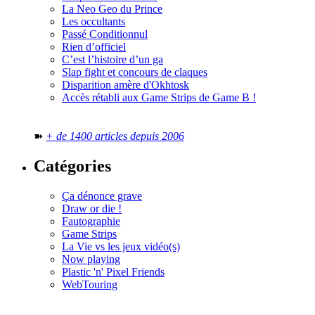
La Neo Geo du Prince
Les occultants
Passé Conditionnul
Rien d’officiel
C’est l’histoire d’un ga
Slap fight et concours de claques
Disparition amère d'Okhtosk
Accès rétabli aux Game Strips de Game B !
➽
+ de 1400 articles depuis 2006
Catégories
Ça dénonce grave
Draw or die !
Fautographie
Game Strips
La Vie vs les jeux vidéo(s)
Now playing
Plastic 'n' Pixel Friends
WebTouring
Tous les