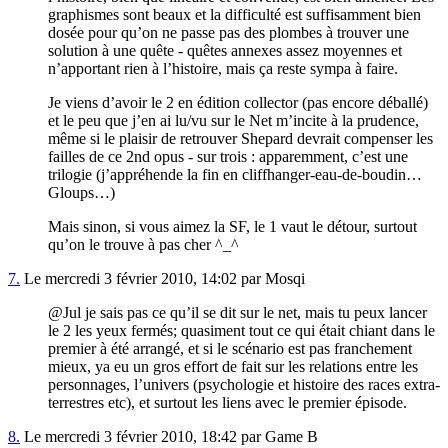
graphismes sont beaux et la difficulté est suffisamment bien
dosée pour qu’on ne passe pas des plombes à trouver une
solution à une quête - quêtes annexes assez moyennes et
n’apportant rien à l’histoire, mais ça reste sympa à faire.
Je viens d’avoir le 2 en édition collector (pas encore déballé)
et le peu que j’en ai lu/vu sur le Net m’incite à la prudence,
même si le plaisir de retrouver Shepard devrait compenser les
failles de ce 2nd opus - sur trois : apparemment, c’est une
trilogie (j’appréhende la fin en cliffhanger-eau-de-boudin…
Gloups…)
Mais sinon, si vous aimez la SF, le 1 vaut le détour, surtout
qu’on le trouve à pas cher ^_^
7.
Le mercredi 3 février 2010, 14:02 par Mosqi
@Jul je sais pas ce qu’il se dit sur le net, mais tu peux lancer
le 2 les yeux fermés; quasiment tout ce qui était chiant dans le
premier à été arrangé, et si le scénario est pas franchement
mieux, ya eu un gros effort de fait sur les relations entre les
personnages, l’univers (psychologie et histoire des races extra-
terrestres etc), et surtout les liens avec le premier épisode.
8.
Le mercredi 3 février 2010, 18:42 par Game B