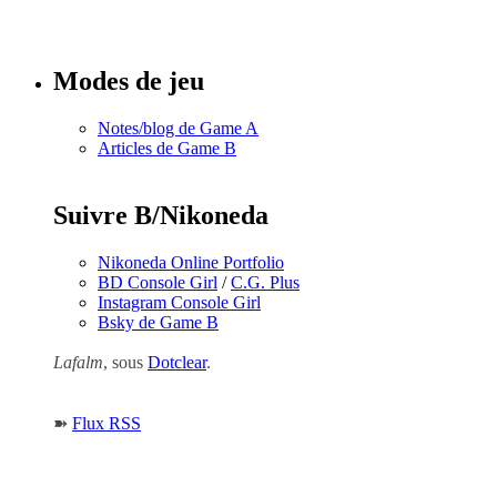
numéros
Modes de jeu
Notes/blog de Game A
Articles de Game B
Suivre B/Nikoneda
Nikoneda Online Portfolio
BD Console Girl
/
C.G. Plus
Instagram Console Girl
Bsky de Game B
Lafalm
, sous
Dotclear
.
➽
Flux RSS