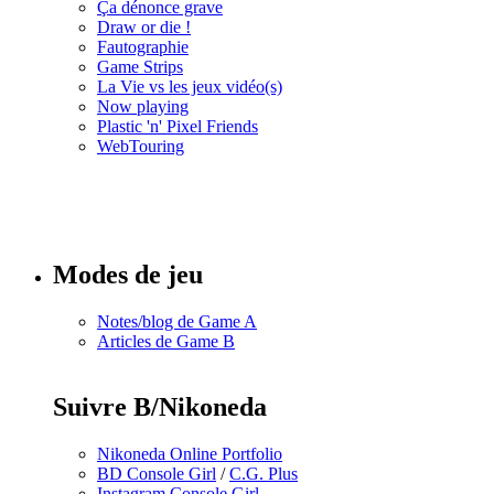
Ça dénonce grave
Draw or die !
Fautographie
Game Strips
La Vie vs les jeux vidéo(s)
Now playing
Plastic 'n' Pixel Friends
WebTouring
Tous les
numéros
Modes de jeu
Notes/blog de Game A
Articles de Game B
Suivre B/Nikoneda
Nikoneda Online Portfolio
BD Console Girl
/
C.G. Plus
Instagram Console Girl