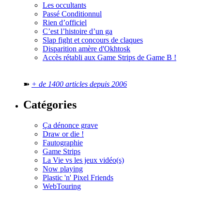
Les occultants
Passé Conditionnul
Rien d’officiel
C’est l’histoire d’un ga
Slap fight et concours de claques
Disparition amère d'Okhtosk
Accès rétabli aux Game Strips de Game B !
➽
+ de 1400 articles depuis 2006
Catégories
Ça dénonce grave
Draw or die !
Fautographie
Game Strips
La Vie vs les jeux vidéo(s)
Now playing
Plastic 'n' Pixel Friends
WebTouring
Tous les