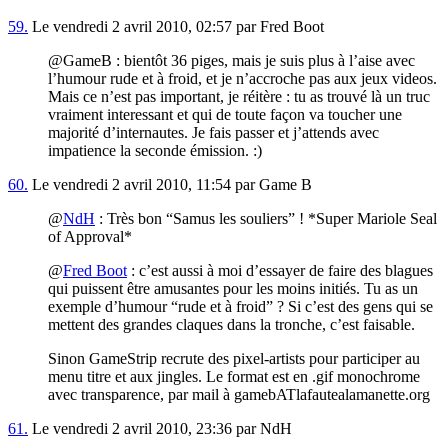
59.
Le vendredi 2 avril 2010, 02:57 par Fred Boot
@GameB : bientôt 36 piges, mais je suis plus à l’aise avec
l’humour rude et à froid, et je n’accroche pas aux jeux videos.
Mais ce n’est pas important, je réitère : tu as trouvé là un truc
vraiment interessant et qui de toute façon va toucher une
majorité d’internautes. Je fais passer et j’attends avec
impatience la seconde émission. :)
60.
Le vendredi 2 avril 2010, 11:54 par Game B
@
NdH
: Très bon “Samus les souliers” ! *Super Mariole Seal
of Approval*
@
Fred Boot
: c’est aussi à moi d’essayer de faire des blagues
qui puissent être amusantes pour les moins initiés. Tu as un
exemple d’humour “rude et à froid” ? Si c’est des gens qui se
mettent des grandes claques dans la tronche, c’est faisable.
Sinon GameStrip recrute des pixel-artists pour participer au
menu titre et aux jingles. Le format est en .gif monochrome
avec transparence, par mail à gamebATlafautealamanette.org
61.
Le vendredi 2 avril 2010, 23:36 par NdH