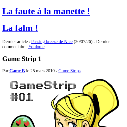
La faute à la manette !
La falm !
Dernier article :
Passing breeze de Nice
(20/07/26) - Dernier
commentaire :
Youloute
Game Strip 1
Par
Game B
le 25 mars 2010
-
Game Strips