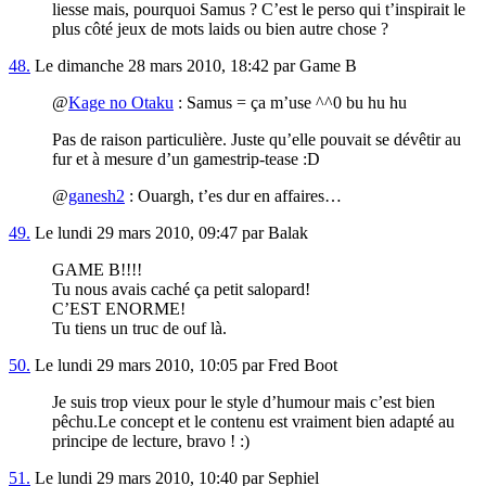
liesse mais, pourquoi Samus ? C’est le perso qui t’inspirait le
plus côté jeux de mots laids ou bien autre chose ?
48.
Le dimanche 28 mars 2010, 18:42 par Game B
@
Kage no Otaku
: Samus = ça m’use ^^0 bu hu hu
Pas de raison particulière. Juste qu’elle pouvait se dévêtir au
fur et à mesure d’un gamestrip-tease :D
@
ganesh2
: Ouargh, t’es dur en affaires…
49.
Le lundi 29 mars 2010, 09:47 par Balak
GAME B!!!!
Tu nous avais caché ça petit salopard!
C’EST ENORME!
Tu tiens un truc de ouf là.
50.
Le lundi 29 mars 2010, 10:05 par Fred Boot
Je suis trop vieux pour le style d’humour mais c’est bien
pêchu.Le concept et le contenu est vraiment bien adapté au
principe de lecture, bravo ! :)
51.
Le lundi 29 mars 2010, 10:40 par Sephiel