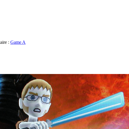
aire :
Game A