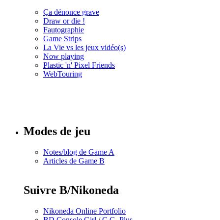
Ça dénonce grave
Draw or die !
Fautographie
Game Strips
La Vie vs les jeux vidéo(s)
Now playing
Plastic 'n' Pixel Friends
WebTouring
Tous les
numéros
Modes de jeu
Notes/blog de Game A
Articles de Game B
Suivre B/Nikoneda
Nikoneda Online Portfolio
BD Console Girl
/
C.G. Plus