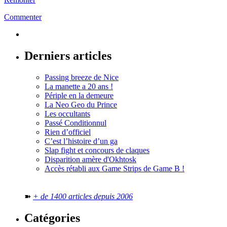
Commenter
Derniers articles
Passing breeze de Nice
La manette a 20 ans !
Périple en la demeure
La Neo Geo du Prince
Les occultants
Passé Conditionnul
Rien d’officiel
C’est l’histoire d’un ga
Slap fight et concours de claques
Disparition amère d'Okhtosk
Accès rétabli aux Game Strips de Game B !
➽
+ de 1400 articles depuis 2006
Catégories