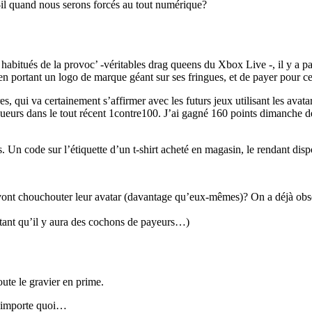
-il quand nous serons forcés au tout numérique?
 habitués de la provoc’ -véritables drag queens du Xbox Live -, il y a pa
 en portant un logo de marque géant sur ses fringues, et de payer pour ce
es, qui va certainement s’affirmer avec les futurs jeux utilisant les ava
oueurs dans le tout récent 1contre100. J’ai gagné 160 points dimanche de
. Un code sur l’étiquette d’un t-shirt acheté en magasin, le rendant dispo
es vont chouchouter leur avatar (davantage qu’eux-mêmes)? On a déjà ob
 tant qu’il y aura des cochons de payeurs…)
oute le gravier en prime.
n’importe quoi…