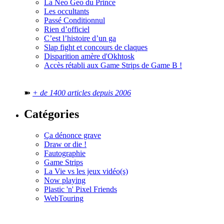
La Neo Geo du Prince
Les occultants
Passé Conditionnul
Rien d’officiel
C’est l’histoire d’un ga
Slap fight et concours de claques
Disparition amère d'Okhtosk
Accès rétabli aux Game Strips de Game B !
➽
+ de 1400 articles depuis 2006
Catégories
Ça dénonce grave
Draw or die !
Fautographie
Game Strips
La Vie vs les jeux vidéo(s)
Now playing
Plastic 'n' Pixel Friends
WebTouring
Tous les