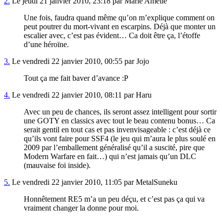
2.
Le jeudi 21 janvier 2010, 23:18 par Marie Amélie
Une fois, faudra quand même qu’on m’explique comment on
peut poutrer du mort-vivant en escarpins. Déjà que monter un
escalier avec, c’est pas évident… Ca doit être ça, l’étoffe
d’une héroïne.
3.
Le vendredi 22 janvier 2010, 00:55 par Jojo
Tout ça me fait baver d’avance :P
4.
Le vendredi 22 janvier 2010, 08:11 par Haru
Avec un peu de chances, ils seront assez intelligent pour sortir
une GOTY en classics avec tout le beau contenu bonus… Ca
serait gentil en tout cas et pas invenvisageable : c’est déjà ce
qu’ils vont faire pour SSF4 (le jeu qui m’aura le plus soulé en
2009 par l’emballement généralisé qu’il a suscité, pire que
Modern Warfare en fait…) qui n’est jamais qu’un DLC
(mauvaise foi inside).
5.
Le vendredi 22 janvier 2010, 11:05 par MetalSuneku
Honnêtement RE5 m’a un peu déçu, et c’est pas ça qui va
vraiment changer la donne pour moi.