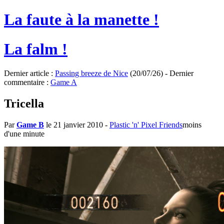
La faute à la manette !
La falm !
Dernier article :
Passing breeze de Nice
(20/07/26) - Dernier
commentaire :
Game A
Tricella
Par
Game B
le 21 janvier 2010
-
Plastic 'n' Pixel Friends
moins
d'une minute