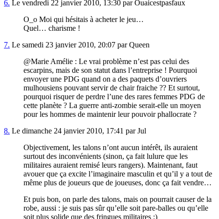
6.
Le vendredi 22 janvier 2010, 13:30 par Ouaicestpasfaux
O_o Moi qui hésitais à acheter le jeu…
Quel… charisme !
7.
Le samedi 23 janvier 2010, 20:07 par Queen
@Marie Amélie : Le vrai problème n’est pas celui des
escarpins, mais de son statut dans l’entreprise ! Pourquoi
envoyer une PDG quand on a des paquets d’ouvriers
mulhousiens pouvant servir de chair fraiche ?? Et surtout,
pourquoi risquer de perdre l’une des rares femmes PDG de
cette planète ? La guerre anti-zombie serait-elle un moyen
pour les hommes de maintenir leur pouvoir phallocrate ?
8.
Le dimanche 24 janvier 2010, 17:41 par Jul
Objectivement, les talons n’ont aucun intérêt, ils auraient
surtout des inconvénients (sinon, ça fait lulure que les
militaires auraient remisé leurs rangers). Maintenant, faut
avouer que ça excite l’imaginaire masculin et qu’il y a tout de
même plus de joueurs que de joueuses, donc ça fait vendre…
Et puis bon, on parle des talons, mais on pourrait causer de la
robe, aussi : je suis pas sûr qu’elle soit pare-balles ou qu’elle
soit plus solide que des fringues militaires ;)