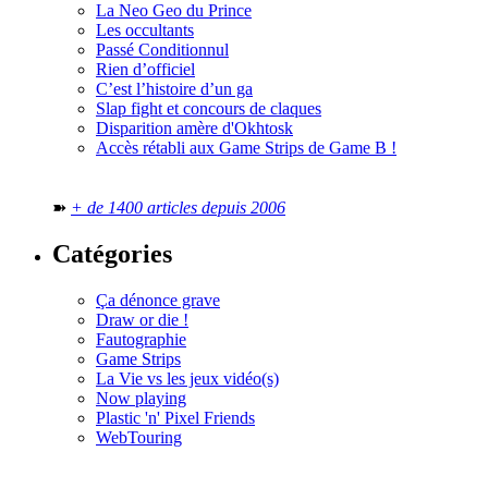
La Neo Geo du Prince
Les occultants
Passé Conditionnul
Rien d’officiel
C’est l’histoire d’un ga
Slap fight et concours de claques
Disparition amère d'Okhtosk
Accès rétabli aux Game Strips de Game B !
➽
+ de 1400 articles depuis 2006
Catégories
Ça dénonce grave
Draw or die !
Fautographie
Game Strips
La Vie vs les jeux vidéo(s)
Now playing
Plastic 'n' Pixel Friends
WebTouring
Tous les