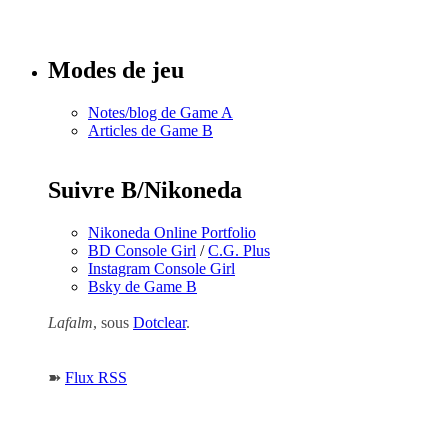
numéros
Modes de jeu
Notes/blog de Game A
Articles de Game B
Suivre B/Nikoneda
Nikoneda Online Portfolio
BD Console Girl
/
C.G. Plus
Instagram Console Girl
Bsky de Game B
Lafalm
, sous
Dotclear
.
➽
Flux RSS