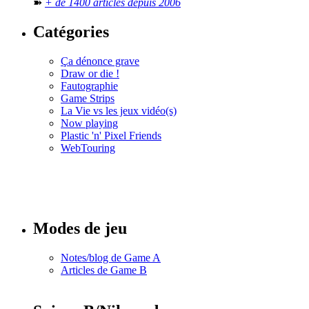
➽
+ de 1400 articles depuis 2006
Catégories
Ça dénonce grave
Draw or die !
Fautographie
Game Strips
La Vie vs les jeux vidéo(s)
Now playing
Plastic 'n' Pixel Friends
WebTouring
Tous les
numéros
Modes de jeu
Notes/blog de Game A
Articles de Game B