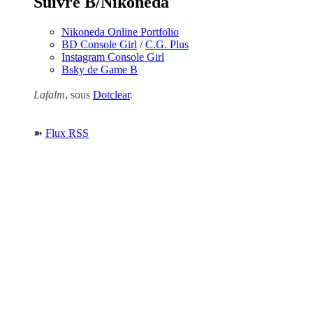
Suivre B/Nikoneda
Nikoneda Online Portfolio
BD Console Girl
/
C.G. Plus
Instagram Console Girl
Bsky de Game B
Lafalm
, sous
Dotclear
.
➽
Flux RSS