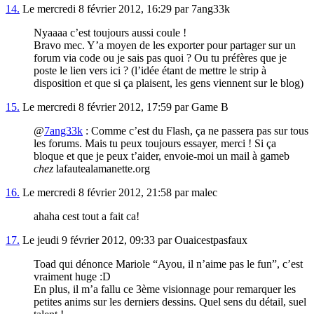
14.
Le mercredi 8 février 2012, 16:29 par 7ang33k
Nyaaaa c’est toujours aussi coule !
Bravo mec. Y’a moyen de les exporter pour partager sur un
forum via code ou je sais pas quoi ? Ou tu préfères que je
poste le lien vers ici ? (l’idée étant de mettre le strip à
disposition et que si ça plaisent, les gens viennent sur le blog)
15.
Le mercredi 8 février 2012, 17:59 par Game B
@
7ang33k
: Comme c’est du Flash, ça ne passera pas sur tous
les forums. Mais tu peux toujours essayer, merci ! Si ça
bloque et que je peux t’aider, envoie-moi un mail à gameb
chez
lafautealamanette.org
16.
Le mercredi 8 février 2012, 21:58 par malec
ahaha cest tout a fait ca!
17.
Le jeudi 9 février 2012, 09:33 par Ouaicestpasfaux
Toad qui dénonce Mariole “Ayou, il n’aime pas le fun”, c’est
vraiment huge :D
En plus, il m’a fallu ce 3ème visionnage pour remarquer les
petites anims sur les derniers dessins. Quel sens du détail, suel