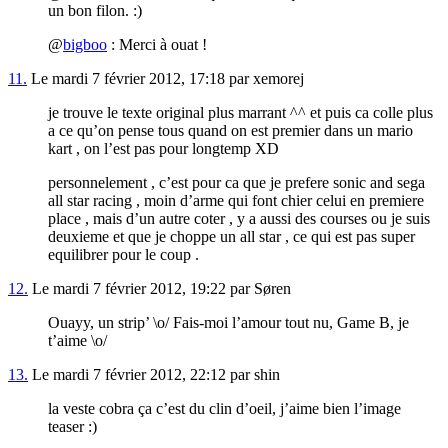
un bon filon. :)
@
bigboo
: Merci à ouat !
11.
Le mardi 7 février 2012, 17:18 par xemorej
je trouve le texte original plus marrant ^^ et puis ca colle plus
a ce qu’on pense tous quand on est premier dans un mario
kart , on l’est pas pour longtemp XD
personnelement , c’est pour ca que je prefere sonic and sega
all star racing , moin d’arme qui font chier celui en premiere
place , mais d’un autre coter , y a aussi des courses ou je suis
deuxieme et que je choppe un all star , ce qui est pas super
equilibrer pour le coup .
12.
Le mardi 7 février 2012, 19:22 par Søren
Ouayy, un strip’ \o/ Fais-moi l’amour tout nu, Game B, je
t’aime \o/
13.
Le mardi 7 février 2012, 22:12 par shin
la veste cobra ça c’est du clin d’oeil, j’aime bien l’image
teaser :)