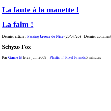
La faute à la manette !
La falm !
Dernier article :
Passing breeze de Nice
(20/07/26) - Dernier comment
Schyzo Fox
Par
Game B
le 23 juin 2009
-
Plastic 'n' Pixel Friends
5 minutes