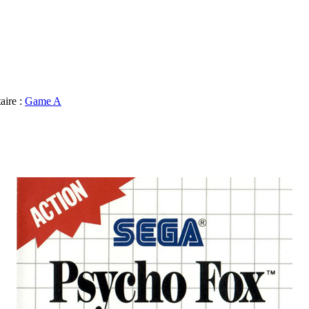
aire :
Game A