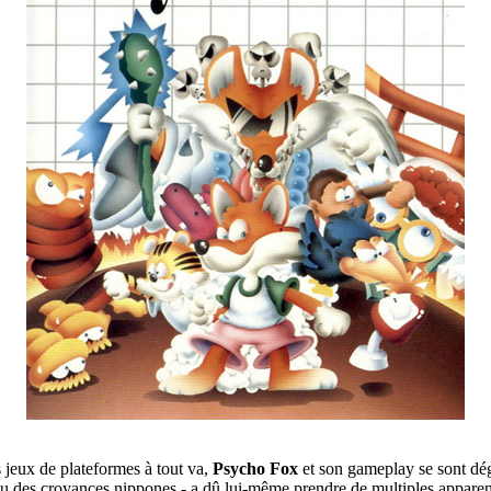
jeux de plateformes à tout va,
Psycho Fox
et son gameplay se sont dégu
ssu des croyances nippones - a dû lui-même prendre de multiples appare