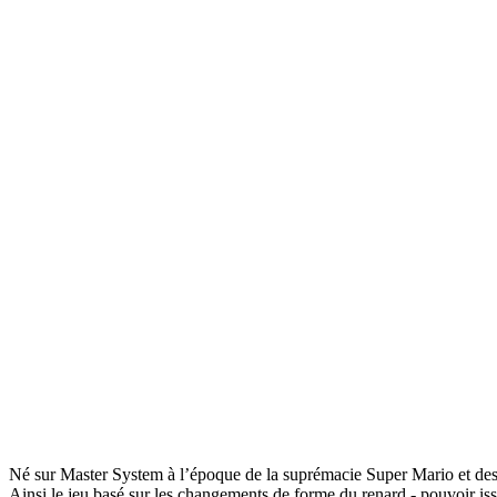
Né sur Master System à l’époque de la suprémacie Super Mario et des 
Ainsi le jeu basé sur les changements de forme du renard - pouvoir i