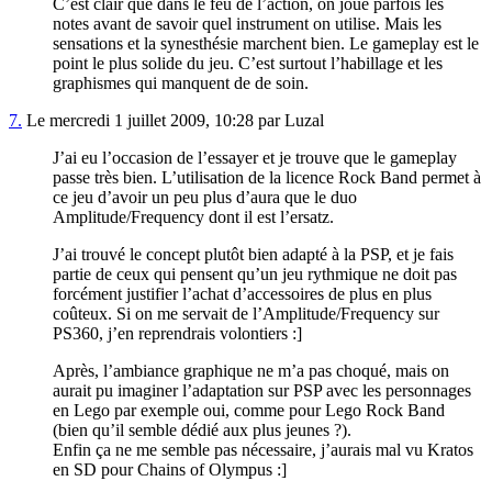
C’est clair que dans le feu de l’action, on joue parfois les
notes avant de savoir quel instrument on utilise. Mais les
sensations et la synesthésie marchent bien. Le gameplay est le
point le plus solide du jeu. C’est surtout l’habillage et les
graphismes qui manquent de de soin.
7.
Le mercredi 1 juillet 2009, 10:28 par Luzal
J’ai eu l’occasion de l’essayer et je trouve que le gameplay
passe très bien. L’utilisation de la licence Rock Band permet à
ce jeu d’avoir un peu plus d’aura que le duo
Amplitude/Frequency dont il est l’ersatz.
J’ai trouvé le concept plutôt bien adapté à la PSP, et je fais
partie de ceux qui pensent qu’un jeu rythmique ne doit pas
forcément justifier l’achat d’accessoires de plus en plus
coûteux. Si on me servait de l’Amplitude/Frequency sur
PS360, j’en reprendrais volontiers :]
Après, l’ambiance graphique ne m’a pas choqué, mais on
aurait pu imaginer l’adaptation sur PSP avec les personnages
en Lego par exemple oui, comme pour Lego Rock Band
(bien qu’il semble dédié aux plus jeunes ?).
Enfin ça ne me semble pas nécessaire, j’aurais mal vu Kratos
en SD pour Chains of Olympus :]