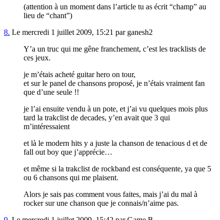
(attention à un moment dans l’article tu as écrit “champ” au
lieu de “chant”)
8.
Le mercredi 1 juillet 2009, 15:21 par ganesh2
Y’a un truc qui me gêne franchement, c’est les tracklists de
ces jeux.
je m’étais acheté guitar hero on tour,
et sur le panel de chansons proposé, je n’étais vraiment fan
que d’une seule !!
je l’ai ensuite vendu à un pote, et j’ai vu quelques mois plus
tard la trakclist de decades, y’en avait que 3 qui
m’intéressaient
et là le modern hits y a juste la chanson de tenacious d et de
fall out boy que j’apprécie…
et même si la trakclist de rockband est conséquente, ya que 5
ou 6 chansons qui me plaisent.
Alors je sais pas comment vous faites, mais j’ai du mal à
rocker sur une chanson que je connais/n’aime pas.
9.
Le mercredi 1 juillet 2009, 15:42 par Game B