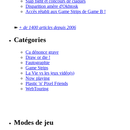
Slap fight et concours de claques
Disparition amère d'Okhtosk
Accès rétabli aux Game Strips de Game B !
➽
+ de 1400 articles depuis 2006
Catégories
Ça dénonce grave
Draw or die !
Fautographie
Game Strips
La Vie vs les jeux vidéo(s)
Now playing
Plastic 'n' Pixel Friends
WebTouring
Tous les
numéros
Modes de jeu