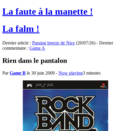
La faute à la manette !
La falm !
Dernier article :
Passing breeze de Nice
(20/07/26) - Dernier
commentaire :
Game A
Rien dans le pantalon
Par
Game B
le 30 juin 2009
-
Now playing
3 minutes