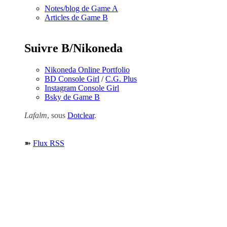
Notes/blog de Game A
Articles de Game B
Suivre B/Nikoneda
Nikoneda Online Portfolio
BD Console Girl
/
C.G. Plus
Instagram Console Girl
Bsky de Game B
Lafalm
, sous
Dotclear
.
➽
Flux RSS