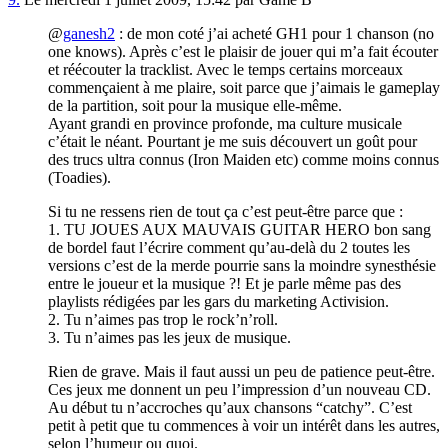
@
ganesh2
: de mon coté j’ai acheté GH1 pour 1 chanson (no
one knows). Après c’est le plaisir de jouer qui m’a fait écouter
et réécouter la tracklist. Avec le temps certains morceaux
commençaient à me plaire, soit parce que j’aimais le gameplay
de la partition, soit pour la musique elle-même.
Ayant grandi en province profonde, ma culture musicale
c’était le néant. Pourtant je me suis découvert un goût pour
des trucs ultra connus (Iron Maiden etc) comme moins connus
(Toadies).
Si tu ne ressens rien de tout ça c’est peut-être parce que :
1. TU JOUES AUX MAUVAIS GUITAR HERO bon sang
de bordel faut l’écrire comment qu’au-delà du 2 toutes les
versions c’est de la merde pourrie sans la moindre synesthésie
entre le joueur et la musique ?! Et je parle même pas des
playlists rédigées par les gars du marketing Activision.
2. Tu n’aimes pas trop le rock’n’roll.
3. Tu n’aimes pas les jeux de musique.
Rien de grave. Mais il faut aussi un peu de patience peut-être.
Ces jeux me donnent un peu l’impression d’un nouveau CD.
Au début tu n’accroches qu’aux chansons “catchy”. C’est
petit à petit que tu commences à voir un intérêt dans les autres,
selon l’humeur ou quoi.