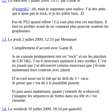
12.
Le mercredi 1 juillet 2009, 19:17 par Game B
@
ganesh2
: oh, mais je supputais sans malice. J’ai des amis
qui n’aime pas le rock, et je les tolère bien. :D
Pas de PS2 quand même ! Ca vaut plus rien ces machines. Il
faut en profiter avant de ne vraiment plus pouvoir soutenir les
graphismes.
13.
Le jeudi 2 juillet 2009, 12:33 par Menstruel
Complètement d’accord avec Game B.
Je ne connais pratiquement rien en “rock” et sur les playlists
de GH 1&2, 5 ou 6 morceaux parlaient à mes oreilles. C’est
en jouant que j’ai découvert certains morceaux que j’écoute
maintenant hors contexte avec plaisir.
D’accord aussi sur le fait qu’au delà du 3 = caca.
Je pense que c’est lié à la jouabilité pourrie.
Et puis aussi maintenant, quand j’entends du woknwoll,
j’imagine les séquences de frettes dans ma tête et c’est
chouette.
14.
Le vendredi 10 juillet 2009, 18:34 par ganesh2