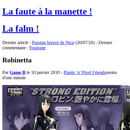
La faute à la manette !
La falm !
Dernier article :
Passing breeze de Nice
(20/07/26) - Dernier
commentaire :
Youloute
Robinetta
Par
Game B
le 10 janvier 2010
-
Plastic 'n' Pixel Friends
moins
d'une minute