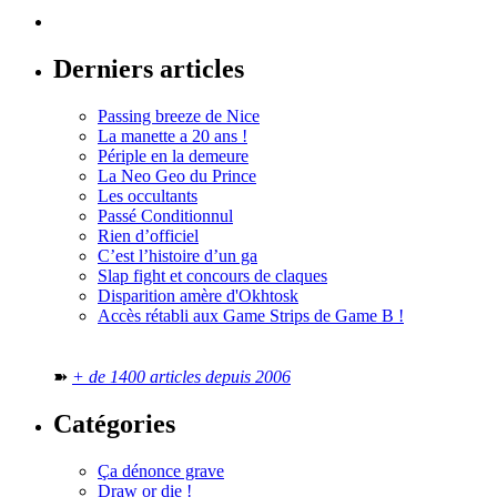
Derniers articles
Passing breeze de Nice
La manette a 20 ans !
Périple en la demeure
La Neo Geo du Prince
Les occultants
Passé Conditionnul
Rien d’officiel
C’est l’histoire d’un ga
Slap fight et concours de claques
Disparition amère d'Okhtosk
Accès rétabli aux Game Strips de Game B !
➽
+ de 1400 articles depuis 2006
Catégories
Ça dénonce grave
Draw or die !