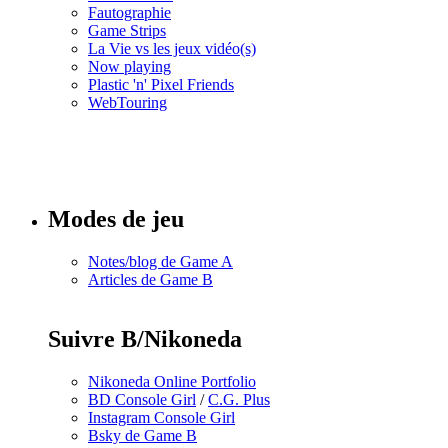
Fautographie
Game Strips
La Vie vs les jeux vidéo(s)
Now playing
Plastic 'n' Pixel Friends
WebTouring
Tous les
numéros
Modes de jeu
Notes/blog de Game A
Articles de Game B
Suivre B/Nikoneda
Nikoneda Online Portfolio
BD Console Girl
/
C.G. Plus
Instagram Console Girl
Bsky de Game B