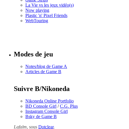
La Vie vs les jeux vidéo(s)
Now playing
Plastic 'n' Pixel Friends
WebTouring
Tous les
numéros
Modes de jeu
Notes/blog de Game A
Articles de Game B
Suivre B/Nikoneda
Nikoneda Online Portfolio
BD Console Girl
/
C.G. Plus
Instagram Console Girl
Bsky de Game B
Lafalm
, sous
Dotclear
.