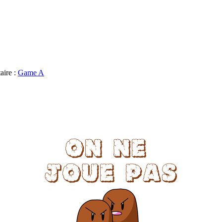
aire :
Game A