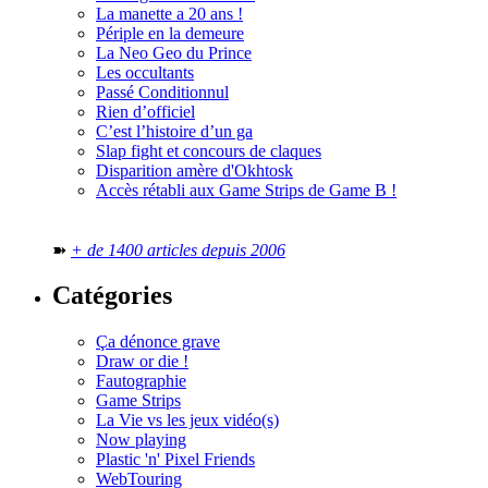
La manette a 20 ans !
Périple en la demeure
La Neo Geo du Prince
Les occultants
Passé Conditionnul
Rien d’officiel
C’est l’histoire d’un ga
Slap fight et concours de claques
Disparition amère d'Okhtosk
Accès rétabli aux Game Strips de Game B !
➽
+ de 1400 articles depuis 2006
Catégories
Ça dénonce grave
Draw or die !
Fautographie
Game Strips
La Vie vs les jeux vidéo(s)
Now playing
Plastic 'n' Pixel Friends
WebTouring