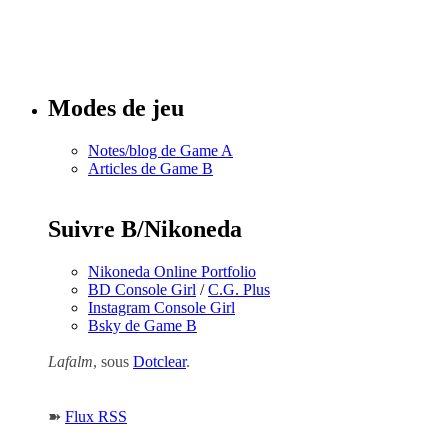
Tous les
numéros
Modes de jeu
Notes/blog de Game A
Articles de Game B
Suivre B/Nikoneda
Nikoneda Online Portfolio
BD Console Girl
/
C.G. Plus
Instagram Console Girl
Bsky de Game B
Lafalm
, sous
Dotclear
.
➽
Flux RSS