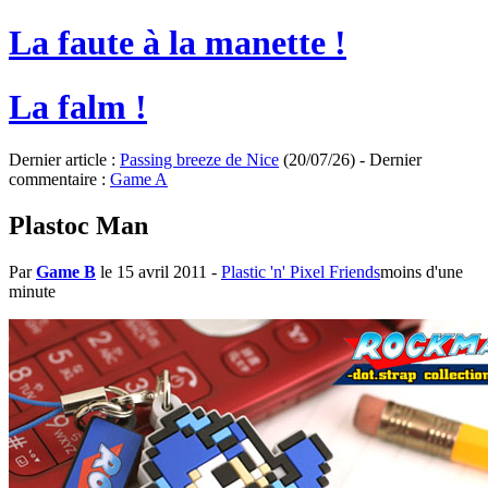
La faute à la manette !
La falm !
Dernier article :
Passing breeze de Nice
(20/07/26) - Dernier
commentaire :
Game A
Plastoc Man
Par
Game B
le 15 avril 2011
-
Plastic 'n' Pixel Friends
moins d'une
minute