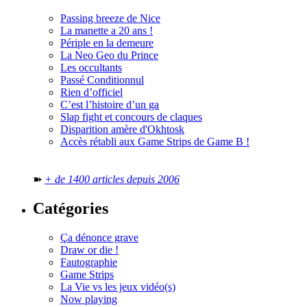
Passing breeze de Nice
La manette a 20 ans !
Périple en la demeure
La Neo Geo du Prince
Les occultants
Passé Conditionnul
Rien d’officiel
C’est l’histoire d’un ga
Slap fight et concours de claques
Disparition amère d'Okhtosk
Accès rétabli aux Game Strips de Game B !
➽
+ de 1400 articles depuis 2006
Catégories
Ça dénonce grave
Draw or die !
Fautographie
Game Strips
La Vie vs les jeux vidéo(s)
Now playing