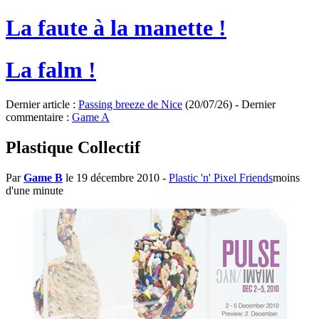
La faute à la manette !
La falm !
Dernier article :
Passing breeze de Nice
(20/07/26) - Dernier
commentaire :
Game A
Plastique Collectif
Par
Game B
le 19 décembre 2010
-
Plastic 'n' Pixel Friends
moins
d'une minute