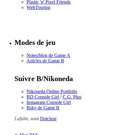
Plastic 'n' Pixel Friends
WebTouring
Tous les
numéros
Modes de jeu
Notes/blog de Game A
Articles de Game B
Suivre B/Nikoneda
Nikoneda Online Portfolio
BD Console Girl
/
C.G. Plus
Instagram Console Girl
Bsky de Game B
Lafalm
, sous
Dotclear
.