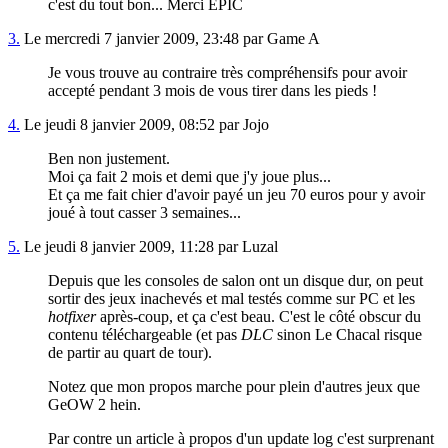
c'est du tout bon... Merci EPIC
3.
Le mercredi 7 janvier 2009, 23:48 par Game A
Je vous trouve au contraire très compréhensifs pour avoir
accepté pendant 3 mois de vous tirer dans les pieds !
4.
Le jeudi 8 janvier 2009, 08:52 par Jojo
Ben non justement.
Moi ça fait 2 mois et demi que j'y joue plus...
Et ça me fait chier d'avoir payé un jeu 70 euros pour y avoir
joué à tout casser 3 semaines...
5.
Le jeudi 8 janvier 2009, 11:28 par Luzal
Depuis que les consoles de salon ont un disque dur, on peut
sortir des jeux inachevés et mal testés comme sur PC et les
hotfixer
après-coup, et ça c'est beau. C'est le côté obscur du
contenu téléchargeable (et pas
DLC
sinon Le Chacal risque
de partir au quart de tour).
Notez que mon propos marche pour plein d'autres jeux que
GeOW 2 hein.
Par contre un article à propos d'un update log c'est surprenant