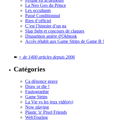
Périple en la demeure
La Neo Geo du Prince
Les occultants
Passé Conditionnul
Rien d’officiel
C’est l’histoire d’un ga
Slap fight et concours de claques
Disparition amère d'Okhtosk
Accès rétabli aux Game Strips de Game B !
➽
+ de 1400 articles depuis 2006
Catégories
Ça dénonce grave
Draw or die !
Fautographie
Game Strips
La Vie vs les jeux vidéo(s)
Now playing
Plastic 'n' Pixel Friends
WebTouring