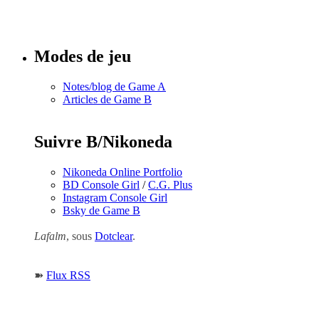
Tous les
numéros
Modes de jeu
Notes/blog de Game A
Articles de Game B
Suivre B/Nikoneda
Nikoneda Online Portfolio
BD Console Girl
/
C.G. Plus
Instagram Console Girl
Bsky de Game B
Lafalm
, sous
Dotclear
.
➽
Flux RSS