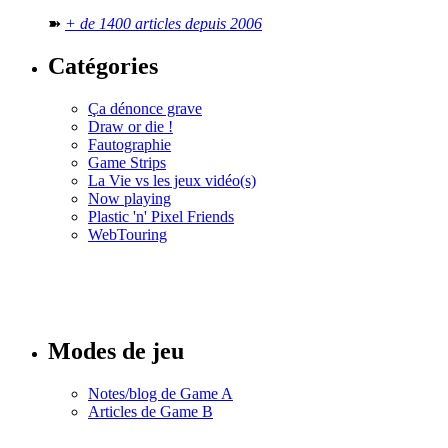
➽
+ de 1400 articles depuis 2006
Catégories
Ça dénonce grave
Draw or die !
Fautographie
Game Strips
La Vie vs les jeux vidéo(s)
Now playing
Plastic 'n' Pixel Friends
WebTouring
Tous les
numéros
Modes de jeu
Notes/blog de Game A
Articles de Game B