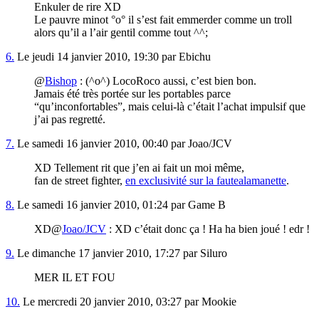
Enkuler de rire XD
Le pauvre minot °o° il s’est fait emmerder comme un troll
alors qu’il a l’air gentil comme tout ^^;
6.
Le jeudi 14 janvier 2010, 19:30 par Ebichu
@
Bishop
: (^o^) LocoRoco aussi, c’est bien bon.
Jamais été très portée sur les portables parce
“qu’inconfortables”, mais celui-là c’était l’achat impulsif que
j’ai pas regretté.
7.
Le samedi 16 janvier 2010, 00:40 par Joao/JCV
XD Tellement rit que j’en ai fait un moi même,
fan de street fighter,
en exclusivité sur la fautealamanette
.
8.
Le samedi 16 janvier 2010, 01:24 par Game B
XD@
Joao/JCV
: XD c’était donc ça ! Ha ha bien joué ! edr !
9.
Le dimanche 17 janvier 2010, 17:27 par Siluro
MER IL ET FOU
10.
Le mercredi 20 janvier 2010, 03:27 par Mookie