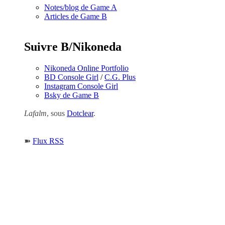
Notes/blog de Game A
Articles de Game B
Suivre B/Nikoneda
Nikoneda Online Portfolio
BD Console Girl
/
C.G. Plus
Instagram Console Girl
Bsky de Game B
Lafalm
, sous
Dotclear
.
➽
Flux RSS