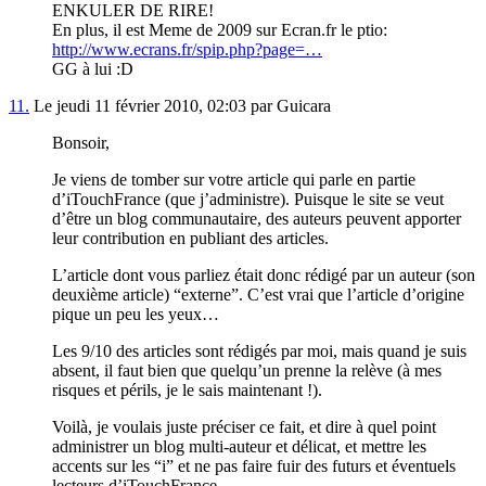
ENKULER DE RIRE!
En plus, il est Meme de 2009 sur Ecran.fr le ptio:
http://www.ecrans.fr/spip.php?page=…
GG à lui :D
11.
Le jeudi 11 février 2010, 02:03 par Guicara
Bonsoir,
Je viens de tomber sur votre article qui parle en partie
d’iTouchFrance (que j’administre). Puisque le site se veut
d’être un blog communautaire, des auteurs peuvent apporter
leur contribution en publiant des articles.
L’article dont vous parliez était donc rédigé par un auteur (son
deuxième article) “externe”. C’est vrai que l’article d’origine
pique un peu les yeux…
Les 9/10 des articles sont rédigés par moi, mais quand je suis
absent, il faut bien que quelqu’un prenne la relève (à mes
risques et périls, je le sais maintenant !).
Voilà, je voulais juste préciser ce fait, et dire à quel point
administrer un blog multi-auteur et délicat, et mettre les
accents sur les “i” et ne pas faire fuir des futurs et éventuels
lecteurs d’iTouchFrance.