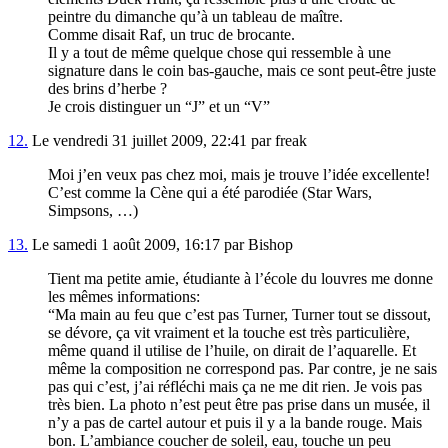
peintre du dimanche qu’à un tableau de maître.
Comme disait Raf, un truc de brocante.
Il y a tout de même quelque chose qui ressemble à une
signature dans le coin bas-gauche, mais ce sont peut-être juste
des brins d’herbe ?
Je crois distinguer un “J” et un “V”
12.
Le vendredi 31 juillet 2009, 22:41 par freak
Moi j’en veux pas chez moi, mais je trouve l’idée excellente!
C’est comme la Cène qui a été parodiée (Star Wars,
Simpsons, …)
13.
Le samedi 1 août 2009, 16:17 par Bishop
Tient ma petite amie, étudiante à l’école du louvres me donne
les mêmes informations:
“Ma main au feu que c’est pas Turner, Turner tout se dissout,
se dévore, ça vit vraiment et la touche est très particulière,
même quand il utilise de l’huile, on dirait de l’aquarelle. Et
même la composition ne correspond pas. Par contre, je ne sais
pas qui c’est, j’ai réfléchi mais ça ne me dit rien. Je vois pas
très bien. La photo n’est peut être pas prise dans un musée, il
n’y a pas de cartel autour et puis il y a la bande rouge. Mais
bon. L’ambiance coucher de soleil, eau, touche un peu