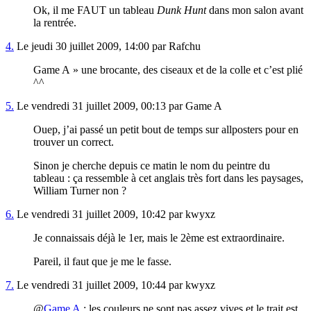
Ok, il me FAUT un tableau
Dunk Hunt
dans mon salon avant
la rentrée.
4.
Le jeudi 30 juillet 2009, 14:00 par Rafchu
Game A » une brocante, des ciseaux et de la colle et c’est plié
^^
5.
Le vendredi 31 juillet 2009, 00:13 par Game A
Ouep, j’ai passé un petit bout de temps sur allposters pour en
trouver un correct.
Sinon je cherche depuis ce matin le nom du peintre du
tableau : ça ressemble à cet anglais très fort dans les paysages,
William Turner non ?
6.
Le vendredi 31 juillet 2009, 10:42 par kwyxz
Je connaissais déjà le 1er, mais le 2ème est extraordinaire.
Pareil, il faut que je me le fasse.
7.
Le vendredi 31 juillet 2009, 10:44 par kwyxz
@
Game A
: les couleurs ne sont pas assez vives et le trait est