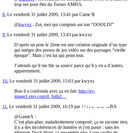
trop net pour être du Turner AMHA.
8.
Le vendredi 31 juillet 2009, 13:41 par Came B
@
kwyxz
: Zut, moi qui comptais sur ton “OOOLD!”
9.
Le vendredi 31 juillet 2009, 13:43 par kwyxz
D’après un pote le 2ème est une création originale d’un type
qui intègre des persos de jeu vidéo sur des paysages “vieille
époque”. Mais c’est lui qui peint tout.
J’attends qu’il me file sa source parce qu’il y en a d’autres,
apparemment.
10.
Le vendredi 31 juillet 2009, 15:03 par kwyxz
Bon il a confondu avec ça en fait:
http://ny-
image1.etsy.com/il_fullxf…
11.
Le vendredi 31 juillet 2009, 16:19 par ↑↑↓↓←→←→BA
@GameA :
C’est plan-plan, maladroitement composé, ça ne raconte rien,
il y a des incohérences de lumière et j’en passe : sans les
éléments Duck Hunt, ça ressemble plus à une croûte de