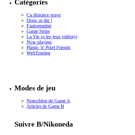
Catégories
Ça dénonce grave
Draw or die !
Fautographie
Game Strips
La Vie vs les jeux vidéo(s)
Now playing
Plastic 'n' Pixel Friends
WebTouring
Tous les
numéros
Modes de jeu
Notes/blog de Game A
Articles de Game B
Suivre B/Nikoneda