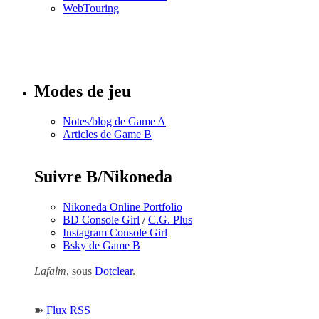
WebTouring
Tous les
numéros
Modes de jeu
Notes/blog de Game A
Articles de Game B
Suivre B/Nikoneda
Nikoneda Online Portfolio
BD Console Girl
/
C.G. Plus
Instagram Console Girl
Bsky de Game B
Lafalm
, sous
Dotclear
.
➽
Flux RSS