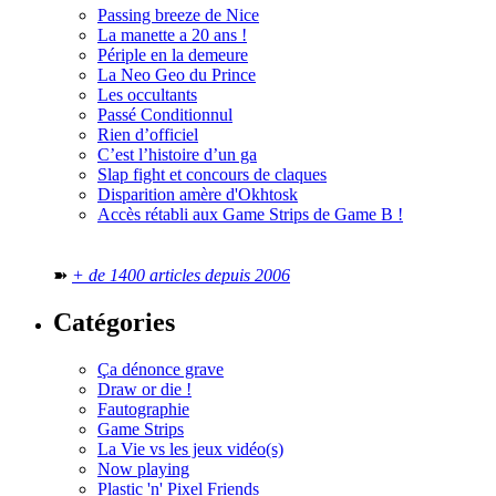
Passing breeze de Nice
La manette a 20 ans !
Périple en la demeure
La Neo Geo du Prince
Les occultants
Passé Conditionnul
Rien d’officiel
C’est l’histoire d’un ga
Slap fight et concours de claques
Disparition amère d'Okhtosk
Accès rétabli aux Game Strips de Game B !
➽
+ de 1400 articles depuis 2006
Catégories
Ça dénonce grave
Draw or die !
Fautographie
Game Strips
La Vie vs les jeux vidéo(s)
Now playing
Plastic 'n' Pixel Friends