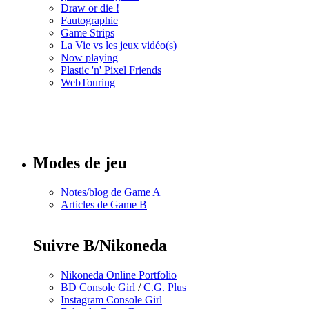
Draw or die !
Fautographie
Game Strips
La Vie vs les jeux vidéo(s)
Now playing
Plastic 'n' Pixel Friends
WebTouring
Tous les
numéros
Modes de jeu
Notes/blog de Game A
Articles de Game B
Suivre B/Nikoneda
Nikoneda Online Portfolio
BD Console Girl
/
C.G. Plus
Instagram Console Girl