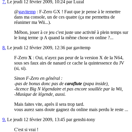
7.
Le jeudi 12 février 2009, 10:24 par Luzal
@
gavitemp
: F-Zero GX ! Faut que je pense à le remettre
dans ma console, un de ces quatre (ça me permettra de
réanimer ma Wii...).
Mébon, jouer à ce jeu c'est juste une activité à plein temps sur
le long terme :p A quand la même chose en online ?...
8.
Le jeudi 12 février 2009, 12:36 par gavitemp
F-Zero
X
: Oui, n'ayez pas peur de la version X de la N64,
sous ses faux airs de nanard ce cache la quintessence du JV
(si, si).
Sinon F-Zero en général :
-pas de bonus donc pas de
caraflute
(papa inside),
-licence Big N légendaire et pas encore souillée par la Wii,
-Musique de légende, aussi.
Mais faites vite, après il sera trop tard.
vous aurez sans doute gagnez du online mais perdu le reste ...
9.
Le jeudi 12 février 2009, 13:45 par genshi-tony
C'est si vrai !