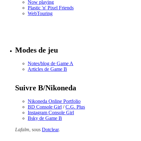
Now playing
Plastic 'n' Pixel Friends
WebTouring
Tous les
numéros
Modes de jeu
Notes/blog de Game A
Articles de Game B
Suivre B/Nikoneda
Nikoneda Online Portfolio
BD Console Girl
/
C.G. Plus
Instagram Console Girl
Bsky de Game B
Lafalm
, sous
Dotclear
.