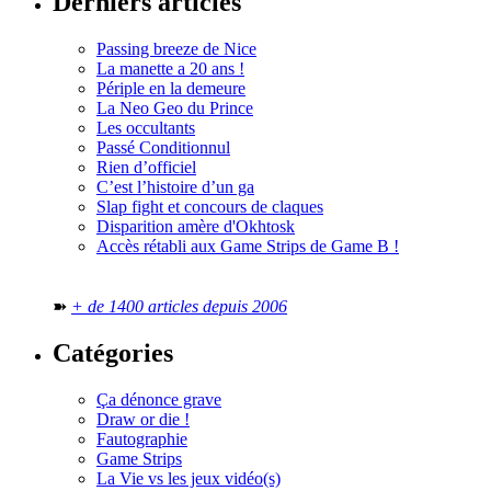
Derniers articles
Passing breeze de Nice
La manette a 20 ans !
Périple en la demeure
La Neo Geo du Prince
Les occultants
Passé Conditionnul
Rien d’officiel
C’est l’histoire d’un ga
Slap fight et concours de claques
Disparition amère d'Okhtosk
Accès rétabli aux Game Strips de Game B !
➽
+ de 1400 articles depuis 2006
Catégories
Ça dénonce grave
Draw or die !
Fautographie
Game Strips
La Vie vs les jeux vidéo(s)