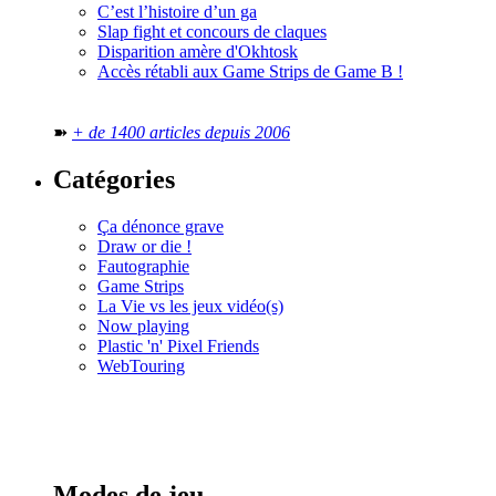
C’est l’histoire d’un ga
Slap fight et concours de claques
Disparition amère d'Okhtosk
Accès rétabli aux Game Strips de Game B !
➽
+ de 1400 articles depuis 2006
Catégories
Ça dénonce grave
Draw or die !
Fautographie
Game Strips
La Vie vs les jeux vidéo(s)
Now playing
Plastic 'n' Pixel Friends
WebTouring
Tous les
numéros
Modes de jeu