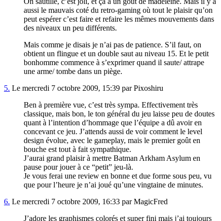
On sautille, c’est joli, et ça a un goût de madeleine. Mais il y a
aussi le mauvais coté du retro-gaming où tout le plaisir qu’on
peut espérer c’est faire et refaire les mêmes mouvements dans
des niveaux un peu différents.
Mais comme je disais je n’ai pas de patience. S’il faut, on
obtient un flingue et un double saut au niveau 15. Et le petit
bonhomme commence à s’exprimer quand il saute/ attrape
une arme/ tombe dans un piège.
5.
Le mercredi 7 octobre 2009, 15:39 par Pixoshiru
Ben à première vue, c’est très sympa. Effectivement très
classique, mais bon, le ton général du jeu laisse peu de doutes
quant à l’intention d’hommage que l’équipe a dû avoir en
concevant ce jeu. J’attends aussi de voir comment le level
design évolue, avec le gameplay, mais le premier goût en
bouche est tout à fait sympathique.
J’aurai grand plaisir à mettre Batman Arkham Asylum en
pause pour jouer à ce “petit” jeu-là.
Je vous ferai une review en bonne et due forme sous peu, vu
que pour l’heure je n’ai joué qu’une vingtaine de minutes.
6.
Le mercredi 7 octobre 2009, 16:33 par MagicFred
J’adore les graphismes colorés et super fini mais j’ai toujours