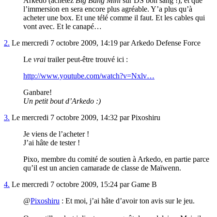
Arkedo (achetez
Big Bang Mini
sur DS bon sang !), et que
l’immersion en sera encore plus agréable. Y’a plus qu’à
acheter une box. Et une télé comme il faut. Et les cables qui
vont avec. Et le canapé…
2.
Le mercredi 7 octobre 2009, 14:19 par Arkedo Defense Force
Le
vrai
trailer peut-être trouvé ici :
http://www.youtube.com/watch?v=Nxlv…
Ganbare!
Un petit bout d’Arkedo :)
3.
Le mercredi 7 octobre 2009, 14:32 par Pixoshiru
Je viens de l’acheter !
J’ai hâte de tester !
Pixo, membre du comité de soutien à Arkedo, en partie parce
qu’il est un ancien camarade de classe de Maïwenn.
4.
Le mercredi 7 octobre 2009, 15:24 par Game B
@
Pixoshiru
: Et moi, j’ai hâte d’avoir ton avis sur le jeu.