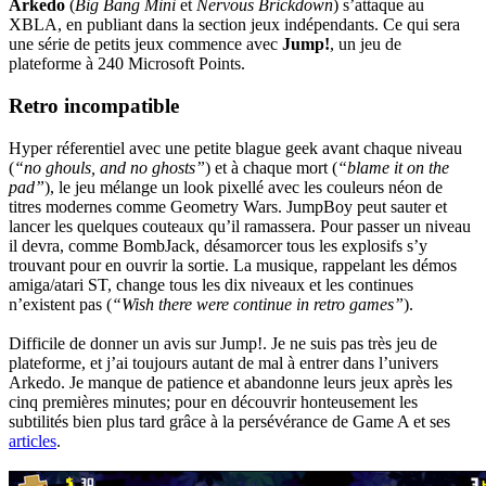
Arkedo
(
Big Bang Mini
et
Nervous Brickdown
) s’attaque au
XBLA, en publiant dans la section jeux indépendants. Ce qui sera
une série de petits jeux commence avec
Jump!
, un jeu de
plateforme à 240 Microsoft Points.
Retro incompatible
Hyper réferentiel avec une petite blague geek avant chaque niveau
(
“no ghouls, and no ghosts”
) et à chaque mort (
“blame it on the
pad”
), le jeu mélange un look pixellé avec les couleurs néon de
titres modernes comme Geometry Wars. JumpBoy peut sauter et
lancer les quelques couteaux qu’il ramassera. Pour passer un niveau
il devra, comme BombJack, désamorcer tous les explosifs s’y
trouvant pour en ouvrir la sortie. La musique, rappelant les démos
amiga/atari ST, change tous les dix niveaux et les continues
n’existent pas (
“Wish there were continue in retro games”
).
Difficile de donner un avis sur Jump!. Je ne suis pas très jeu de
plateforme, et j’ai toujours autant de mal à entrer dans l’univers
Arkedo. Je manque de patience et abandonne leurs jeux après les
cinq premières minutes; pour en découvrir honteusement les
subtilités bien plus tard grâce à la persévérance de Game A et ses
articles
.