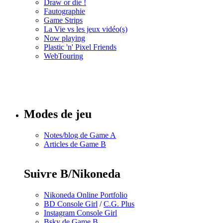
Draw or die !
Fautographie
Game Strips
La Vie vs les jeux vidéo(s)
Now playing
Plastic 'n' Pixel Friends
WebTouring
Tous les
numéros
Modes de jeu
Notes/blog de Game A
Articles de Game B
Suivre B/Nikoneda
Nikoneda Online Portfolio
BD Console Girl
/
C.G. Plus
Instagram Console Girl
Bsky de Game B