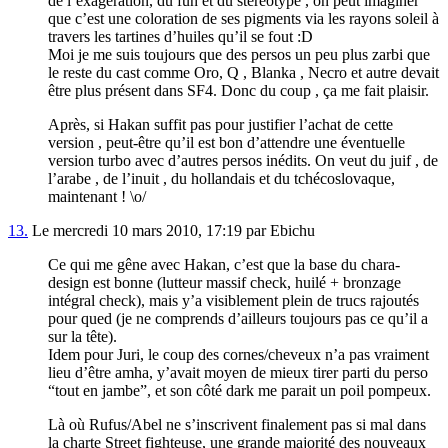
de l’exagération, du fun et du stereotype , on peut imaginer
que c’est une coloration de ses pigments via les rayons soleil à
travers les tartines d’huiles qu’il se fout :D
Moi je me suis toujours que des persos un peu plus zarbi que
le reste du cast comme Oro, Q , Blanka , Necro et autre devait
être plus présent dans SF4. Donc du coup , ça me fait plaisir.
Après, si Hakan suffit pas pour justifier l’achat de cette
version , peut-être qu’il est bon d’attendre une éventuelle
version turbo avec d’autres persos inédits. On veut du juif , de
l’arabe , de l’inuit , du hollandais et du tchécoslovaque,
maintenant ! \o/
13.
Le mercredi 10 mars 2010, 17:19 par Ebichu
Ce qui me gêne avec Hakan, c’est que la base du chara-
design est bonne (lutteur massif check, huilé + bronzage
intégral check), mais y’a visiblement plein de trucs rajoutés
pour qued (je ne comprends d’ailleurs toujours pas ce qu’il a
sur la tête).
Idem pour Juri, le coup des cornes/cheveux n’a pas vraiment
lieu d’être amha, y’avait moyen de mieux tirer parti du perso
“tout en jambe”, et son côté dark me parait un poil pompeux.
Là où Rufus/Abel ne s’inscrivent finalement pas si mal dans
la charte Street fighteuse, une grande majorité des nouveaux