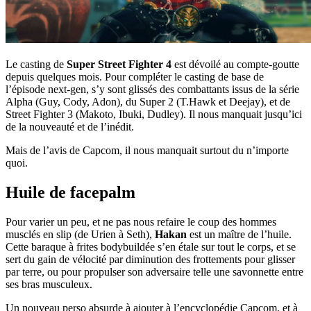
Le casting de
Super Street Fighter 4
est dévoilé au compte-goutte
depuis quelques mois. Pour compléter le casting de base de
l’épisode next-gen, s’y sont glissés des combattants issus de la série
Alpha (Guy, Cody, Adon), du Super 2 (T.Hawk et Deejay), et de
Street Fighter 3 (Makoto, Ibuki, Dudley). Il nous manquait jusqu’ici
de la nouveauté et de l’inédit.
Mais de l’avis de Capcom, il nous manquait surtout du n’importe
quoi.
Huile de facepalm
Pour varier un peu, et ne pas nous refaire le coup des hommes
musclés en slip (de Urien à Seth),
Hakan
est un maître de l’huile.
Cette baraque à frites bodybuildée s’en étale sur tout le corps, et se
sert du gain de vélocité par diminution des frottements pour glisser
par terre, ou pour propulser son adversaire telle une savonnette entre
ses bras musculeux.
Un nouveau perso absurde à ajouter à l’encyclopédie Capcom, et à