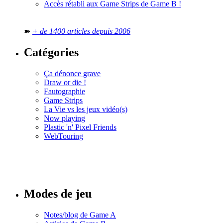
Accès rétabli aux Game Strips de Game B !
➽
+ de 1400 articles depuis 2006
Catégories
Ça dénonce grave
Draw or die !
Fautographie
Game Strips
La Vie vs les jeux vidéo(s)
Now playing
Plastic 'n' Pixel Friends
WebTouring
Tous les
numéros
Modes de jeu
Notes/blog de Game A