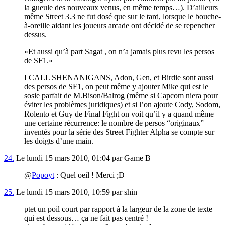
la gueule des nouveaux venus, en même temps…). D’ailleurs
même Street 3.3 ne fut dosé que sur le tard, lorsque le bouche-
à-oreille aidant les joueurs arcade ont décidé de se repencher
dessus.
Et aussi qu’à part Sagat , on n’a jamais plus revu les persos
de SF1.
I CALL SHENANIGANS, Adon, Gen, et Birdie sont aussi
des persos de SF1, on peut même y ajouter Mike qui est le
sosie parfait de M.Bison/Balrog (même si Capcom niera pour
éviter les problèmes juridiques) et si l’on ajoute Cody, Sodom,
Rolento et Guy de Final Fight on voit qu’il y a quand même
une certaine récurrence: le nombre de persos “originaux”
inventés pour la série des Street Fighter Alpha se compte sur
les doigts d’une main.
24.
Le lundi 15 mars 2010, 01:04 par Game B
@
Popoyt
: Quel oeil ! Merci ;D
25.
Le lundi 15 mars 2010, 10:59 par shin
ptet un poil court par rapport à la largeur de la zone de texte
qui est dessous… ça ne fait pas centré !