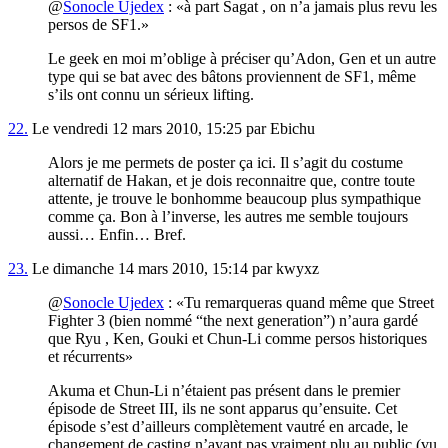
@
Sonocle Ujedex
:
à part Sagat , on n’a jamais plus revu les
persos de SF1.
Le geek en moi m’oblige à préciser qu’Adon, Gen et un autre
type qui se bat avec des bâtons proviennent de SF1, même
s’ils ont connu un sérieux lifting.
22.
Le vendredi 12 mars 2010, 15:25 par Ebichu
Alors je me permets de poster ça ici. Il s’agit du costume
alternatif de Hakan, et je dois reconnaitre que, contre toute
attente, je trouve le bonhomme beaucoup plus sympathique
comme ça. Bon à l’inverse, les autres me semble toujours
aussi… Enfin… Bref.
23.
Le dimanche 14 mars 2010, 15:14 par kwyxz
@
Sonocle Ujedex
:
Tu remarqueras quand même que Street
Fighter 3 (bien nommé “the next generation”) n’aura gardé
que Ryu , Ken, Gouki et Chun-Li comme persos historiques
et récurrents
Akuma et Chun-Li n’étaient pas présent dans le premier
épisode de Street III, ils ne sont apparus qu’ensuite. Cet
épisode s’est d’ailleurs complètement vautré en arcade, le
changement de casting n’ayant pas vraiment plu au public (vu