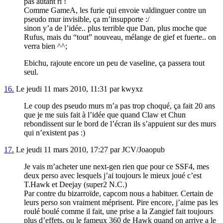
pas autant ri !
Comme GameA, les furie qui envoie valdinguer contre un
pseudo mur invisible, ça m’insupporte :/
sinon y’a de l’idée.. plus terrible que Dan, plus moche que
Rufus, mais du “tout” nouveau, mélange de gief et fuerte.. on
verra bien ^^;
Ebichu, rajoute encore un peu de vaseline, ça passera tout
seul.
16.
Le jeudi 11 mars 2010, 11:31 par kwyxz
Le coup des pseudo murs m’a pas trop choqué, ça fait 20 ans
que je me suis fait à l’idée que quand Claw et Chun
rebondissent sur le bord de l’écran ils s’appuient sur des murs
qui n’existent pas :)
17.
Le jeudi 11 mars 2010, 17:27 par JCV/Joaopub
Je vais m’acheter une next-gen rien que pour ce SSF4, mes
deux perso avec lesquels j’ai toujours le mieux joué c’est
T.Hawk et Deejay (super2 N.C.)
Par contre du bizarroïde, capcom nous a habituer. Certain de
leurs perso son vraiment méprisent. Pire encore, j’aime pas les
roulé boulé comme il fait, une prise a la Zangief fait toujours
plus d’effets, ou le fameux 360 de Hawk quand on arrive a le