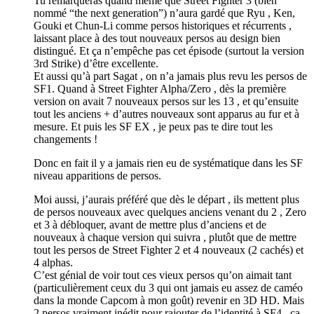
Tu remarqueras quand même que Street Fighter 3 (bien
nommé “the next generation”) n’aura gardé que Ryu , Ken,
Gouki et Chun-Li comme persos historiques et récurrents ,
laissant place à des tout nouveaux persos au design bien
distingué. Et ça n’empêche pas cet épisode (surtout la version
3rd Strike) d’être excellente.
Et aussi qu’à part Sagat , on n’a jamais plus revu les persos de
SF1. Quand à Street Fighter Alpha/Zero , dès la première
version on avait 7 nouveaux persos sur les 13 , et qu’ensuite
tout les anciens + d’autres nouveaux sont apparus au fur et à
mesure. Et puis les SF EX , je peux pas te dire tout les
changements !
Donc en fait il y a jamais rien eu de systématique dans les SF
niveau apparitions de persos.
Moi aussi, j’aurais préféré que dès le départ , ils mettent plus
de persos nouveaux avec quelques anciens venant du 2 , Zero
et 3 à débloquer, avant de mettre plus d’anciens et de
nouveaux à chaque version qui suivra , plutôt que de mettre
tout les persos de Street Fighter 2 et 4 nouveaux (2 cachés) et
4 alphas.
C’est génial de voir tout ces vieux persos qu’on aimait tant
(particulièrement ceux du 3 qui ont jamais eu assez de caméo
dans la monde Capcom à mon goût) revenir en 3D HD. Mais
2 persos vraiment inédit pour rajouter de l’identité à SF4 , ça