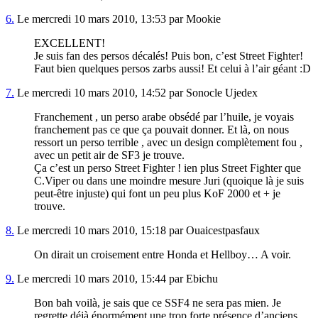
6.
Le mercredi 10 mars 2010, 13:53 par Mookie
EXCELLENT!
Je suis fan des persos décalés! Puis bon, c’est Street Fighter!
Faut bien quelques persos zarbs aussi! Et celui à l’air géant :D
7.
Le mercredi 10 mars 2010, 14:52 par Sonocle Ujedex
Franchement , un perso arabe obsédé par l’huile, je voyais
franchement pas ce que ça pouvait donner. Et là, on nous
ressort un perso terrible , avec un design complètement fou ,
avec un petit air de SF3 je trouve.
Ça c’est un perso Street Fighter ! ien plus Street Fighter que
C.Viper ou dans une moindre mesure Juri (quoique là je suis
peut-être injuste) qui font un peu plus KoF 2000 et + je
trouve.
8.
Le mercredi 10 mars 2010, 15:18 par Ouaicestpasfaux
On dirait un croisement entre Honda et Hellboy… A voir.
9.
Le mercredi 10 mars 2010, 15:44 par Ebichu
Bon bah voilà, je sais que ce SSF4 ne sera pas mien. Je
regrette déjà énormément une trop forte présence d’anciens