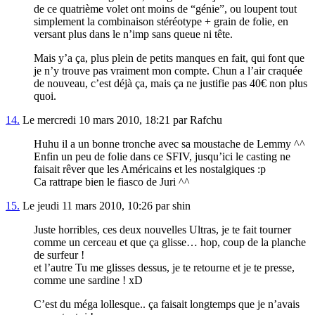
de ce quatrième volet ont moins de “génie”, ou loupent tout
simplement la combinaison stéréotype + grain de folie, en
versant plus dans le n’imp sans queue ni tête.
Mais y’a ça, plus plein de petits manques en fait, qui font que
je n’y trouve pas vraiment mon compte. Chun a l’air craquée
de nouveau, c’est déjà ça, mais ça ne justifie pas 40€ non plus
quoi.
14.
Le mercredi 10 mars 2010, 18:21 par Rafchu
Huhu il a un bonne tronche avec sa moustache de Lemmy ^^
Enfin un peu de folie dans ce SFIV, jusqu’ici le casting ne
faisait rêver que les Américains et les nostalgiques :p
Ca rattrape bien le fiasco de Juri ^^
15.
Le jeudi 11 mars 2010, 10:26 par shin
Juste horribles, ces deux nouvelles Ultras, je te fait tourner
comme un cerceau et que ça glisse… hop, coup de la planche
de surfeur !
et l’autre Tu me glisses dessus, je te retourne et je te presse,
comme une sardine ! xD
C’est du méga lollesque.. ça faisait longtemps que je n’avais