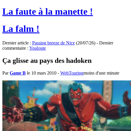
La faute à la manette !
La falm !
Dernier article :
Passing breeze de Nice
(20/07/26) - Dernier
commentaire :
Youloute
Ça glisse au pays des hadoken
Par
Game B
le 10 mars 2010
-
WebTouring
moins d'une minute