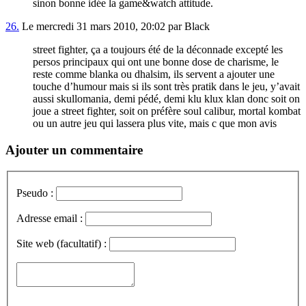
sinon bonne idée la game&watch attitude.
26.
Le mercredi 31 mars 2010, 20:02 par Black
street fighter, ça a toujours été de la déconnade excepté les
persos principaux qui ont une bonne dose de charisme, le
reste comme blanka ou dhalsim, ils servent a ajouter une
touche d’humour mais si ils sont très pratik dans le jeu, y’avait
aussi skullomania, demi pédé, demi klu klux klan donc soit on
joue a street fighter, soit on préfère soul calibur, mortal kombat
ou un autre jeu qui lassera plus vite, mais c que mon avis
Ajouter un commentaire
Pseudo :
Adresse email :
Site web (facultatif) :