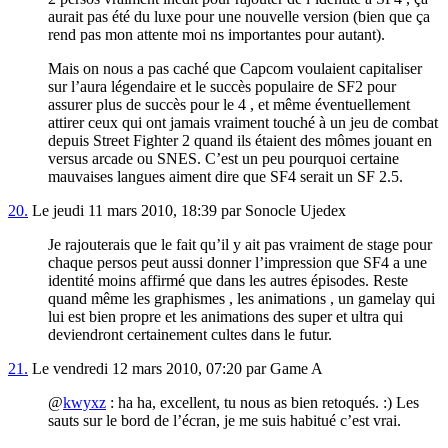
aurait pas été du luxe pour une nouvelle version (bien que ça
rend pas mon attente moi ns importantes pour autant).
Mais on nous a pas caché que Capcom voulaient capitaliser
sur l’aura légendaire et le succès populaire de SF2 pour
assurer plus de succès pour le 4 , et même éventuellement
attirer ceux qui ont jamais vraiment touché à un jeu de combat
depuis Street Fighter 2 quand ils étaient des mômes jouant en
versus arcade ou SNES. C’est un peu pourquoi certaine
mauvaises langues aiment dire que SF4 serait un SF 2.5.
20.
Le jeudi 11 mars 2010, 18:39 par Sonocle Ujedex
Je rajouterais que le fait qu’il y ait pas vraiment de stage pour
chaque persos peut aussi donner l’impression que SF4 a une
identité moins affirmé que dans les autres épisodes. Reste
quand même les graphismes , les animations , un gamelay qui
lui est bien propre et les animations des super et ultra qui
deviendront certainement cultes dans le futur.
21.
Le vendredi 12 mars 2010, 07:20 par Game A
@
kwyxz
: ha ha, excellent, tu nous as bien retoqués. :) Les
sauts sur le bord de l’écran, je me suis habitué c’est vrai.