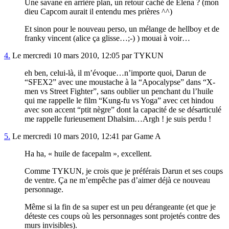
Une savane en arrière plan, un retour caché de Elena ? (mon
dieu Capcom aurait il entendu mes prières ^^)
Et sinon pour le nouveau perso, un mélange de hellboy et de
franky vincent (alice ça glisse…;-) ) mouai à voir…
4.
Le mercredi 10 mars 2010, 12:05 par TYKUN
eh ben, celui-là, il m’évoque…n’importe quoi, Darun de
“SFEX2” avec une moustache à la “Apocalypse” dans “X-
men vs Street Fighter”, sans oublier un penchant du l’huile
qui me rappelle le film “Kung-fu vs Yoga” avec cet hindou
avec son accent “ptit nègre” dont la capacité de se désarticulé
me rappelle furieusement Dhalsim…Argh ! je suis perdu !
5.
Le mercredi 10 mars 2010, 12:41 par Game A
Ha ha, « huile de facepalm », excellent.
Comme TYKUN, je crois que je préférais Darun et ses coups
de ventre. Ça ne m’empêche pas d’aimer déjà ce nouveau
personnage.
Même si la fin de sa super est un peu dérangeante (et que je
déteste ces coups où les personnages sont projetés contre des
murs invisibles).