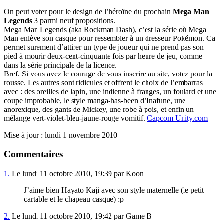
On peut voter pour le design de l’héroïne du prochain
Mega Man
Legends 3
parmi neuf propositions.
Mega Man Legends (aka Rockman Dash), c’est la série où Mega
Man enlève son casque pour ressembler à un dresseur Pokémon. Ca
permet surement d’attirer un type de joueur qui ne prend pas son
pied à mourir deux-cent-cinquante fois par heure de jeu, comme
dans la série principale de la licence.
Bref. Si vous avez le courage de vous inscrire au site, votez pour la
rousse. Les autres sont ridicules et offrent le choix de l’embarras
avec : des oreilles de lapin, une indienne à franges, un foulard et une
coupe improbable, le style manga-has-been d’Inafune, une
anorexique, des gants de Mickey, une robe à pois, et enfin un
mélange vert-violet-bleu-jaune-rouge vomitif.
Capcom Unity.com
Mise à jour : lundi 1 novembre 2010
Commentaires
1.
Le lundi 11 octobre 2010, 19:39 par Koon
J’aime bien Hayato Kaji avec son style maternelle (le petit
cartable et le chapeau casque) :p
2.
Le lundi 11 octobre 2010, 19:42 par Game B