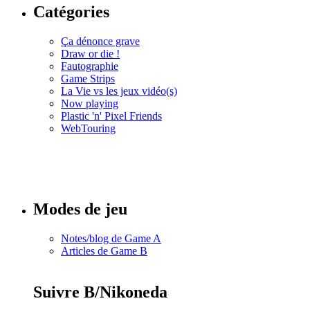
Catégories
Ça dénonce grave
Draw or die !
Fautographie
Game Strips
La Vie vs les jeux vidéo(s)
Now playing
Plastic 'n' Pixel Friends
WebTouring
Tous les
numéros
Modes de jeu
Notes/blog de Game A
Articles de Game B
Suivre B/Nikoneda