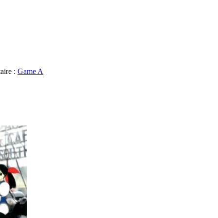
aire :
Game A