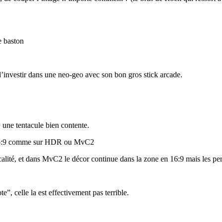
e baston
 d’investir dans une neo-geo avec son bon gros stick arcade.
une tentacule bien contente.
ux 16:9 comme sur HDR ou MvC2
calité, et dans MvC2 le décor continue dans la zone en 16:9 mais les per
e”, celle la est effectivement pas terrible.