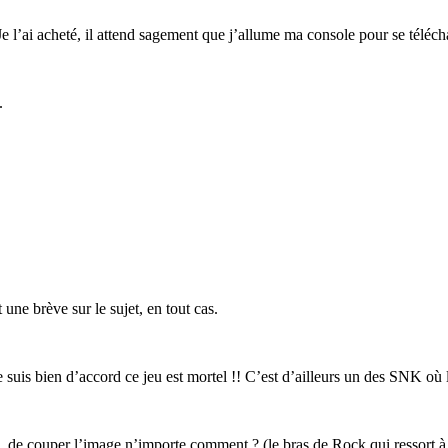
. Je l’ai acheté, il attend sagement que j’allume ma console pour se télé
.
une brève sur le sujet, en tout cas.
 suis bien d’accord ce jeu est mortel !! C’est d’ailleurs un des SNK où
e, de couper l’image n’importe comment ? (le bras de Rock qui ressort à g