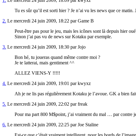
1.
Le mercredi 24 juin 2009, 18:09 par kwyxz
Tu es sûr qu’il est sorti hier ? Je n’ai vu les news que ce matin
2.
Le mercredi 24 juin 2009, 18:22 par Game B
Peut-être pas pour le jeu, mais les icônes sont là depuis hier oué
Sinon j’ai pas vu de news sur Kotaku par exemple.
3.
Le mercredi 24 juin 2009, 18:30 par Jojo
Bon hé, tu joueras quand même contre moi ?
Je te latterai, mais gentiment ^^
ALLEZ VIENS-Y !!!!!
4.
Le mercredi 24 juin 2009, 19:01 par kwyxz
Ah je ne lis pas régulièrement Kotaku je l’avoue. GK a bien fait 
5.
Le mercredi 24 juin 2009, 22:02 par freak
Pour ma part 800 M$point, j’ai vraiment du mal … par contre je
6.
Le mercredi 24 juin 2009, 22:25 par Joe Staline
Est-ce que c’était vraiment intelligent, pour les bords de l’imag