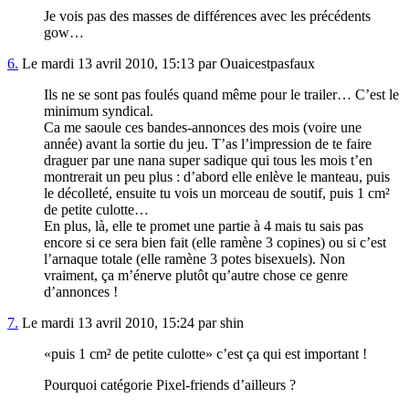
Je vois pas des masses de différences avec les précédents
gow…
6.
Le mardi 13 avril 2010, 15:13 par Ouaicestpasfaux
Ils ne se sont pas foulés quand même pour le trailer… C’est le
minimum syndical.
Ca me saoule ces bandes-annonces des mois (voire une
année) avant la sortie du jeu. T’as l’impression de te faire
draguer par une nana super sadique qui tous les mois t’en
montrerait un peu plus : d’abord elle enlève le manteau, puis
le décolleté, ensuite tu vois un morceau de soutif, puis 1 cm²
de petite culotte…
En plus, là, elle te promet une partie à 4 mais tu sais pas
encore si ce sera bien fait (elle ramène 3 copines) ou si c’est
l’arnaque totale (elle ramène 3 potes bisexuels). Non
vraiment, ça m’énerve plutôt qu’autre chose ce genre
d’annonces !
7.
Le mardi 13 avril 2010, 15:24 par shin
puis 1 cm² de petite culotte
c’est ça qui est important !
Pourquoi catégorie Pixel-friends d’ailleurs ?