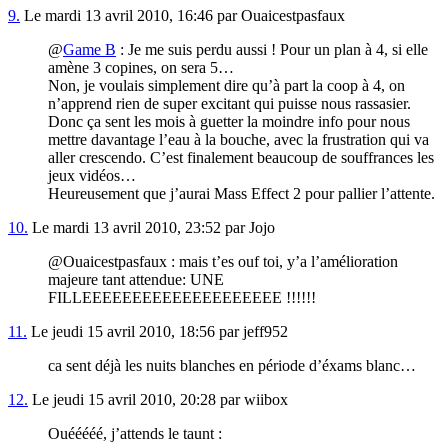
9.
Le mardi 13 avril 2010, 16:46 par Ouaicestpasfaux
@
Game B
: Je me suis perdu aussi ! Pour un plan à 4, si elle
amène 3 copines, on sera 5…
Non, je voulais simplement dire qu’à part la coop à 4, on
n’apprend rien de super excitant qui puisse nous rassasier.
Donc ça sent les mois à guetter la moindre info pour nous
mettre davantage l’eau à la bouche, avec la frustration qui va
aller crescendo. C’est finalement beaucoup de souffrances les
jeux vidéos…
Heureusement que j’aurai Mass Effect 2 pour pallier l’attente.
10.
Le mardi 13 avril 2010, 23:52 par Jojo
@Ouaicestpasfaux : mais t’es ouf toi, y’a l’amélioration
majeure tant attendue: UNE
FILLEEEEEEEEEEEEEEEEEEEE !!!!!!
11.
Le jeudi 15 avril 2010, 18:56 par jeff952
ca sent déjà les nuits blanches en période d’éxams blanc…
12.
Le jeudi 15 avril 2010, 20:28 par wiibox
Ouééééé, j’attends le taunt :