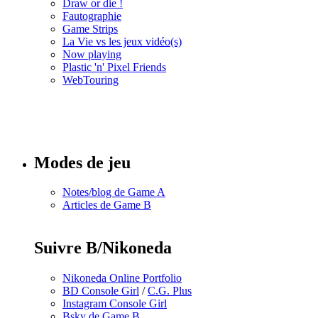
Draw or die !
Fautographie
Game Strips
La Vie vs les jeux vidéo(s)
Now playing
Plastic 'n' Pixel Friends
WebTouring
Tous les
numéros
Modes de jeu
Notes/blog de Game A
Articles de Game B
Suivre B/Nikoneda
Nikoneda Online Portfolio
BD Console Girl
/
C.G. Plus
Instagram Console Girl
Bsky de Game B