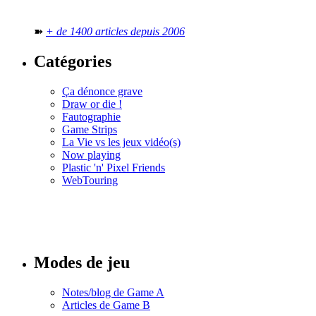
➽
+ de 1400 articles depuis 2006
Catégories
Ça dénonce grave
Draw or die !
Fautographie
Game Strips
La Vie vs les jeux vidéo(s)
Now playing
Plastic 'n' Pixel Friends
WebTouring
Tous les
numéros
Modes de jeu
Notes/blog de Game A
Articles de Game B