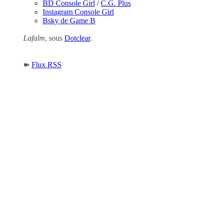
BD Console Girl
/
C.G. Plus
Instagram Console Girl
Bsky de Game B
Lafalm
, sous
Dotclear
.
➽
Flux RSS