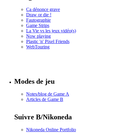
Ça dénonce grave
Draw or die !
Fautographie
Game Strips
La Vie vs les jeux vidéo(s)
Now playing
Plastic 'n' Pixel Friends
WebTouring
Tous les
numéros
Modes de jeu
Notes/blog de Game A
Articles de Game B
Suivre B/Nikoneda
Nikoneda Online Portfolio