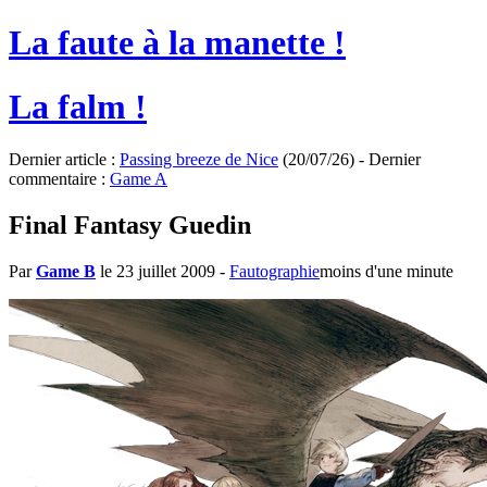
La faute à la manette !
La falm !
Dernier article :
Passing breeze de Nice
(20/07/26) - Dernier
commentaire :
Game A
Final Fantasy Guedin
Par
Game B
le 23 juillet 2009
-
Fautographie
moins d'une minute