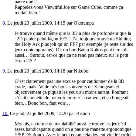
parce que là…
Rappelez-vous Viewtiful Joe sur Game Cube, comme ça
rendait bien !
8.
Le jeudi 23 juillet 2009, 14:15 par Okerampa
Je trouve quand même que la 3D a plus de profondeur que la
“2D papier peint façon FF7”. J’ai toujours trouvé un Shining
the Holy Ark plus joli qu’un FF7 par exemple (je reste sur des
jeux contemporains). Ok un bon Baten Kaitos peut être joli
aussi… Surtout, est-ce que ça ne rend pas mieux sur le petit
écran DS ?
9.
Le jeudi 23 juillet 2009, 14:18 par Nikobo
C’est clairement pas une excuse pour cautionner de la 3D
crade, mais j’ai de très bons souvenirs de Xenogears et
objectivement ça piquait les yeux au moins autant. Pourtant
c’était chouette de pouvoir tourner la caméra, et ça bougeait
bien…Donc bon, faut voir…
10.
Le jeudi 23 juillet 2009, 14:20 par Bishop
Mouais, en terme de maniabilité aussi je trouve les jeux 3d
assez handicapants quand on a pas une manette ergonomique
(PSP DS donc). Avec le petit écran cela devient vite le bordel