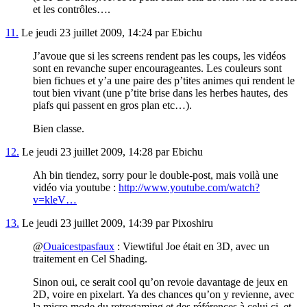
et les contrôles….
11.
Le jeudi 23 juillet 2009, 14:24 par Ebichu
J’avoue que si les screens rendent pas les coups, les vidéos
sont en revanche super encourageantes. Les couleurs sont
bien fichues et y’a une paire des p’tites animes qui rendent le
tout bien vivant (une p’tite brise dans les herbes hautes, des
piafs qui passent en gros plan etc…).
Bien classe.
12.
Le jeudi 23 juillet 2009, 14:28 par Ebichu
Ah bin tiendez, sorry pour le double-post, mais voilà une
vidéo via youtube :
http://www.youtube.com/watch?
v=kleV…
13.
Le jeudi 23 juillet 2009, 14:39 par Pixoshiru
@
Ouaicestpasfaux
: Viewtiful Joe était en 3D, avec un
traitement en Cel Shading.
Sinon oui, ce serait cool qu’on revoie davantage de jeux en
2D, voire en pixelart. Ya des chances qu’on y revienne, avec
la micro mode du retrogaming et des références à celui ci, et