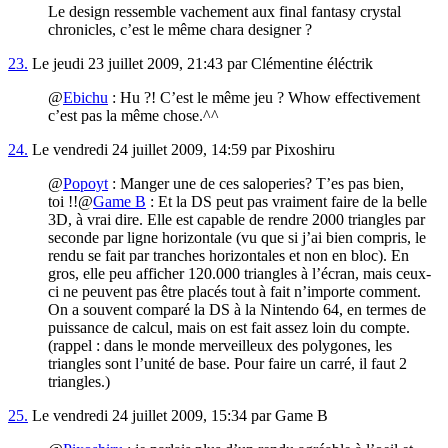
Le design ressemble vachement aux final fantasy crystal
chronicles, c’est le même chara designer ?
23.
Le jeudi 23 juillet 2009, 21:43 par Clémentine éléctrik
@
Ebichu
: Hu ?! C’est le même jeu ? Whow effectivement
c’est pas la même chose.^^
24.
Le vendredi 24 juillet 2009, 14:59 par Pixoshiru
@
Popoyt
: Manger une de ces saloperies? T’es pas bien,
toi !!@
Game B
: Et la DS peut pas vraiment faire de la belle
3D, à vrai dire. Elle est capable de rendre 2000 triangles par
seconde par ligne horizontale (vu que si j’ai bien compris, le
rendu se fait par tranches horizontales et non en bloc). En
gros, elle peu afficher 120.000 triangles à l’écran, mais ceux-
ci ne peuvent pas être placés tout à fait n’importe comment.
On a souvent comparé la DS à la Nintendo 64, en termes de
puissance de calcul, mais on est fait assez loin du compte.
(rappel : dans le monde merveilleux des polygones, les
triangles sont l’unité de base. Pour faire un carré, il faut 2
triangles.)
25.
Le vendredi 24 juillet 2009, 15:34 par Game B