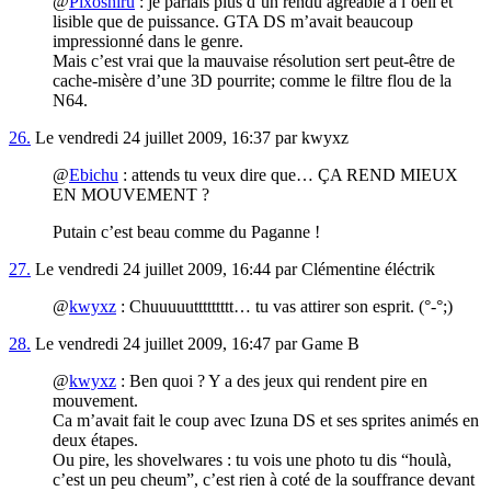
@
Pixoshiru
: je parlais plus d’un rendu agréable à l’oeil et
lisible que de puissance. GTA DS m’avait beaucoup
impressionné dans le genre.
Mais c’est vrai que la mauvaise résolution sert peut-être de
cache-misère d’une 3D pourrite; comme le filtre flou de la
N64.
26.
Le vendredi 24 juillet 2009, 16:37 par kwyxz
@
Ebichu
: attends tu veux dire que… ÇA REND MIEUX
EN MOUVEMENT ?
Putain c’est beau comme du Paganne !
27.
Le vendredi 24 juillet 2009, 16:44 par Clémentine éléctrik
@
kwyxz
: Chuuuuuttttttttt… tu vas attirer son esprit. (°-°;)
28.
Le vendredi 24 juillet 2009, 16:47 par Game B
@
kwyxz
: Ben quoi ? Y a des jeux qui rendent pire en
mouvement.
Ca m’avait fait le coup avec Izuna DS et ses sprites animés en
deux étapes.
Ou pire, les shovelwares : tu vois une photo tu dis “houlà,
c’est un peu cheum”, c’est rien à coté de la souffrance devant