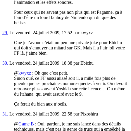
l’animation et les effets sonores.
Pour ceux qui ne savent pas non plus qui est Paganne, ça à
l’air d’être un lourd fanboy de Nintendo qui dit que des
bêtises.
29.
Le vendredi 24 juillet 2009, 17:52 par kwyxz
Oué je l’avoue c’était un peu une private joke pour Ebichu
qui doit s’ennuyer au mitard sur GK. Mais il a l’air joli votre
FF là, j’aime bien.
30.
Le vendredi 24 juillet 2009, 18:38 par Ebichu
@
kwyxz
: Oh que c’est petit.
Sinon oué, ce FF aussi aliasé soit-il, a mille fois plus de
gueule que les prochaines nomuresqueries à venir. On devrait
retrouver plus souvent Yoshida sur cette licence… Ou même
du Itahana, qui avait assuré avec le 9.
Ça ferait du bien aux n’oeils.
31.
Le vendredi 24 juillet 2009, 22:58 par Pixoshiru
@
Game B
: Oui, pardon, je me suis lancé dans des détails
techniques, mais c’est pas le genre de trucs qui a empêché la