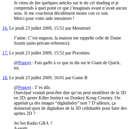
Je viens de lire quelques articles sur le du cel shading et je
comprends à quel point ce que j’imaginais avant n’avait aucun
sens. Je me coucherai décidément moins con ce soir.
Merci pour votre aide messieurs !
16.
Le jeudi 23 juillet 2009, 15:51 par Menstruel
J’aime. C’est mignon, la maison me rappelle celle de Dame
Souris (auto-private-reference).
17.
Le jeudi 23 juillet 2009, 15:52 par Pixoshiru
@
Popoyt
: Fais gaffe à ce que tu dis sur le Giant de Quick,
toi.
18.
Le jeudi 23 juillet 2009, 16:01 par Game B
@
Popoyt
: T’es dûr.
Ouécépaf voulait peut-être dire qu’on peut modéliser de la 3D
en 2D; genre Killer Instinct ou Donkey Kong Country. On
appelait ça des images “digitalisées” non ? D’ailleurs, ça
donnerait quoi de digitaliser de la 3D cellshadée pour faire des
sprites 2D ?
Jet Set Radio GBA ?
Aaargh…