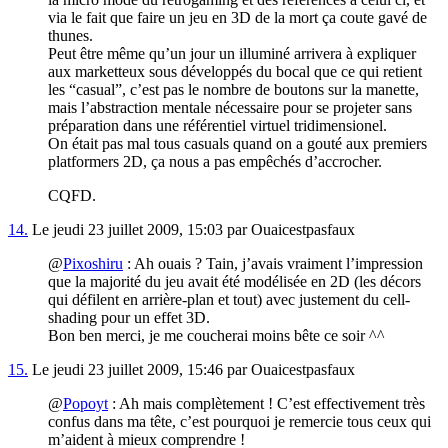
via le fait que faire un jeu en 3D de la mort ça coute gavé de
thunes.
Peut être même qu’un jour un illuminé arrivera à expliquer
aux marketteux sous développés du bocal que ce qui retient
les “casual”, c’est pas le nombre de boutons sur la manette,
mais l’abstraction mentale nécessaire pour se projeter sans
préparation dans une référentiel virtuel tridimensionel.
On était pas mal tous casuals quand on a gouté aux premiers
platformers 2D, ça nous a pas empêchés d’accrocher.
CQFD.
14.
Le jeudi 23 juillet 2009, 15:03 par Ouaicestpasfaux
@
Pixoshiru
: Ah ouais ? Tain, j’avais vraiment l’impression
que la majorité du jeu avait été modélisée en 2D (les décors
qui défilent en arrière-plan et tout) avec justement du cell-
shading pour un effet 3D.
Bon ben merci, je me coucherai moins bête ce soir ^^
15.
Le jeudi 23 juillet 2009, 15:46 par Ouaicestpasfaux
@
Popoyt
: Ah mais complètement ! C’est effectivement très
confus dans ma tête, c’est pourquoi je remercie tous ceux qui
m’aident à mieux comprendre !