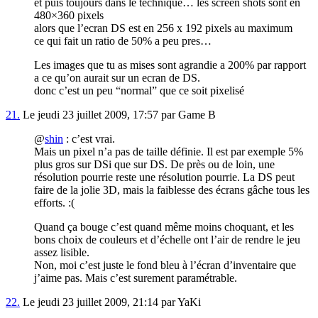
et puis toujours dans le technique… les screen shots sont en
480×360 pixels
alors que l’ecran DS est en 256 x 192 pixels au maximum
ce qui fait un ratio de 50% a peu pres…
Les images que tu as mises sont agrandie a 200% par rapport
a ce qu’on aurait sur un ecran de DS.
donc c’est un peu “normal” que ce soit pixelisé
21.
Le jeudi 23 juillet 2009, 17:57 par Game B
@
shin
: c’est vrai.
Mais un pixel n’a pas de taille définie. Il est par exemple 5%
plus gros sur DSi que sur DS. De près ou de loin, une
résolution pourrie reste une résolution pourrie. La DS peut
faire de la jolie 3D, mais la faiblesse des écrans gâche tous les
efforts. :(
Quand ça bouge c’est quand même moins choquant, et les
bons choix de couleurs et d’échelle ont l’air de rendre le jeu
assez lisible.
Non, moi c’est juste le fond bleu à l’écran d’inventaire que
j’aime pas. Mais c’est surement paramétrable.
22.
Le jeudi 23 juillet 2009, 21:14 par YaKi