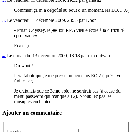
2.
Le vendredi 11 décembre 2009, 19:32 par ganesh2
Comment ça m’a dégoûté au bout d’un moment, les EO… X(
3.
Le vendredi 11 décembre 2009, 23:35 par Koon
Etrian Odyssey, le
joli
loli RPG vieille école à la difficulté
éprouvante
Fixed :)
4.
Le dimanche 13 décembre 2009, 18:18 par maxobiwan
Do want !
Il va falloir que je me presse un peu dans EO 2 (après avoir
fini le 1er)…
Je craignais que ce 3eme volet ne sortirait pas (à cause du
menu password qui manque au 2). N’oubliez pas les
musiques enchanteur !
Ajouter un commentaire
Pseudo :