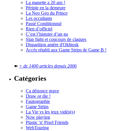
La manette a 20 ans !
Périple en la demeure
La Neo Geo du Prince
Les occultants
Passé Conditionnul
Rien d’officiel
C’est l’histoire d’un ga
Slap fight et concours de claques
Disparition amère d'Okhtosk
Accès rétabli aux Game Strips de Game B !
➽
+ de 1400 articles depuis 2006
Catégories
Ça dénonce grave
Draw or die !
Fautographie
Game Strips
La Vie vs les jeux vidéo(s)
Now playing
Plastic 'n' Pixel Friends
WebTouring