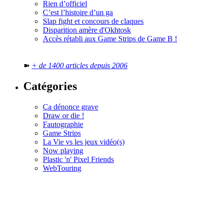
Rien d’officiel
C’est l’histoire d’un ga
Slap fight et concours de claques
Disparition amère d'Okhtosk
Accès rétabli aux Game Strips de Game B !
➽
+ de 1400 articles depuis 2006
Catégories
Ça dénonce grave
Draw or die !
Fautographie
Game Strips
La Vie vs les jeux vidéo(s)
Now playing
Plastic 'n' Pixel Friends
WebTouring
Tous les
numéros