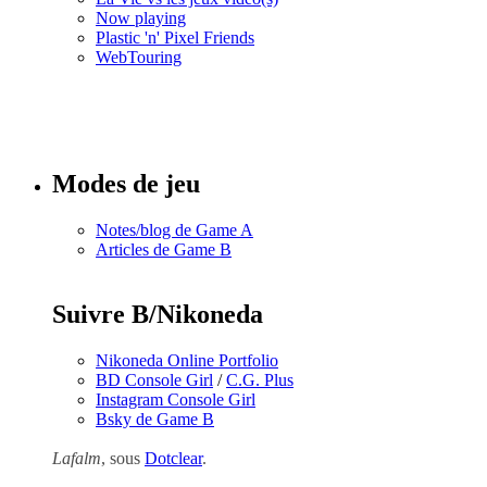
Now playing
Plastic 'n' Pixel Friends
WebTouring
Tous les
numéros
Modes de jeu
Notes/blog de Game A
Articles de Game B
Suivre B/Nikoneda
Nikoneda Online Portfolio
BD Console Girl
/
C.G. Plus
Instagram Console Girl
Bsky de Game B
Lafalm
, sous
Dotclear
.