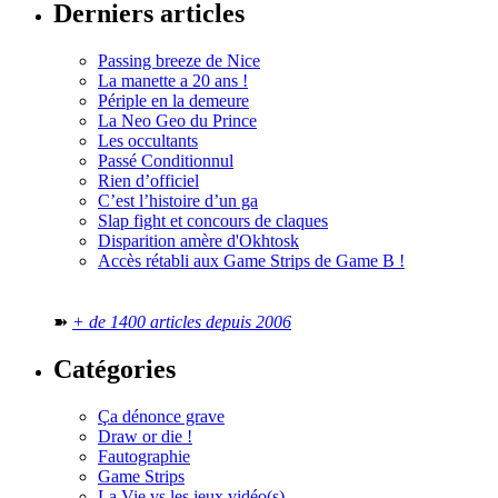
Derniers articles
Passing breeze de Nice
La manette a 20 ans !
Périple en la demeure
La Neo Geo du Prince
Les occultants
Passé Conditionnul
Rien d’officiel
C’est l’histoire d’un ga
Slap fight et concours de claques
Disparition amère d'Okhtosk
Accès rétabli aux Game Strips de Game B !
➽
+ de 1400 articles depuis 2006
Catégories
Ça dénonce grave
Draw or die !
Fautographie
Game Strips
La Vie vs les jeux vidéo(s)