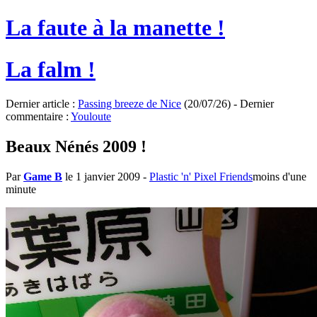
La faute à la manette !
La falm !
Dernier article :
Passing breeze de Nice
(20/07/26) - Dernier
commentaire :
Youloute
Beaux Nénés 2009 !
Par
Game B
le 1 janvier 2009
-
Plastic 'n' Pixel Friends
moins d'une
minute