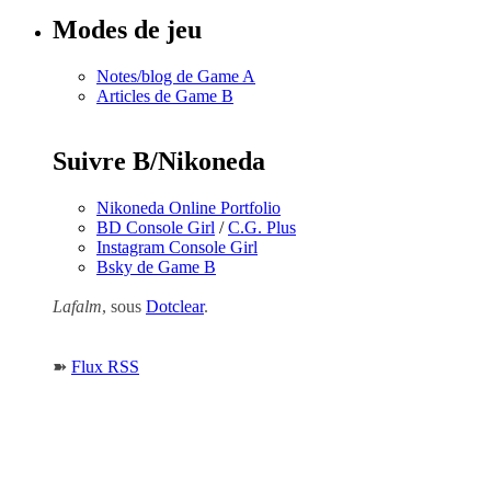
Modes de jeu
Notes/blog de Game A
Articles de Game B
Suivre B/Nikoneda
Nikoneda Online Portfolio
BD Console Girl
/
C.G. Plus
Instagram Console Girl
Bsky de Game B
Lafalm
, sous
Dotclear
.
➽
Flux RSS