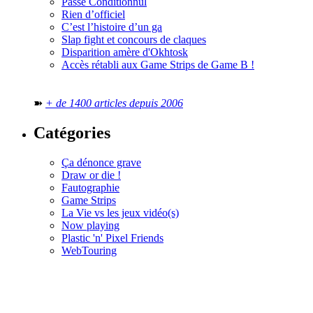
Passé Conditionnul
Rien d’officiel
C’est l’histoire d’un ga
Slap fight et concours de claques
Disparition amère d'Okhtosk
Accès rétabli aux Game Strips de Game B !
➽
+ de 1400 articles depuis 2006
Catégories
Ça dénonce grave
Draw or die !
Fautographie
Game Strips
La Vie vs les jeux vidéo(s)
Now playing
Plastic 'n' Pixel Friends
WebTouring
Tous les
numéros