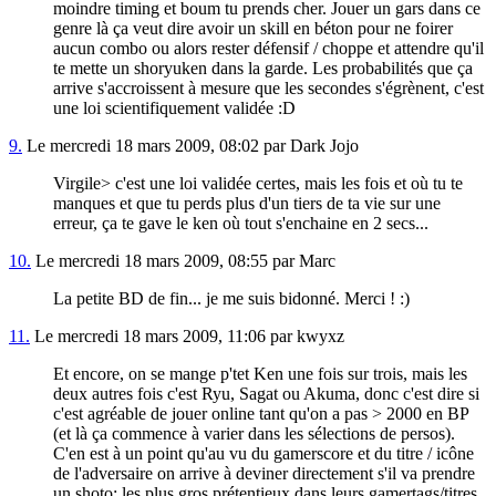
moindre timing et boum tu prends cher. Jouer un gars dans ce
genre là ça veut dire avoir un skill en béton pour ne foirer
aucun combo ou alors rester défensif / choppe et attendre qu'il
te mette un shoryuken dans la garde. Les probabilités que ça
arrive s'accroissent à mesure que les secondes s'égrènent, c'est
une loi scientifiquement validée :D
9.
Le mercredi 18 mars 2009, 08:02 par Dark Jojo
Virgile> c'est une loi validée certes, mais les fois et où tu te
manques et que tu perds plus d'un tiers de ta vie sur une
erreur, ça te gave le ken où tout s'enchaine en 2 secs...
10.
Le mercredi 18 mars 2009, 08:55 par Marc
La petite BD de fin... je me suis bidonné. Merci ! :)
11.
Le mercredi 18 mars 2009, 11:06 par kwyxz
Et encore, on se mange p'tet Ken une fois sur trois, mais les
deux autres fois c'est Ryu, Sagat ou Akuma, donc c'est dire si
c'est agréable de jouer online tant qu'on a pas > 2000 en BP
(et là ça commence à varier dans les sélections de persos).
C'en est à un point qu'au vu du gamerscore et du titre / icône
de l'adversaire on arrive à deviner directement s'il va prendre
un shoto: les plus gros prétentieux dans leurs gamertags/titres