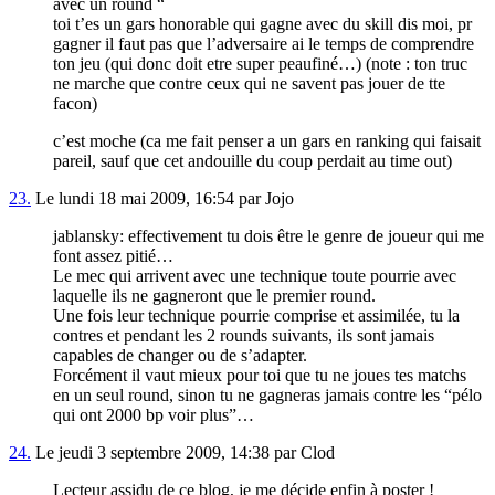
avec un round “
toi t’es un gars honorable qui gagne avec du skill dis moi, pr
gagner il faut pas que l’adversaire ai le temps de comprendre
ton jeu (qui donc doit etre super peaufiné…) (note : ton truc
ne marche que contre ceux qui ne savent pas jouer de tte
facon)
c’est moche (ca me fait penser a un gars en ranking qui faisait
pareil, sauf que cet andouille du coup perdait au time out)
23.
Le lundi 18 mai 2009, 16:54 par Jojo
jablansky: effectivement tu dois être le genre de joueur qui me
font assez pitié…
Le mec qui arrivent avec une technique toute pourrie avec
laquelle ils ne gagneront que le premier round.
Une fois leur technique pourrie comprise et assimilée, tu la
contres et pendant les 2 rounds suivants, ils sont jamais
capables de changer ou de s’adapter.
Forcément il vaut mieux pour toi que tu ne joues tes matchs
en un seul round, sinon tu ne gagneras jamais contre les “pélo
qui ont 2000 bp voir plus”…
24.
Le jeudi 3 septembre 2009, 14:38 par Clod
Lecteur assidu de ce blog, je me décide enfin à poster !