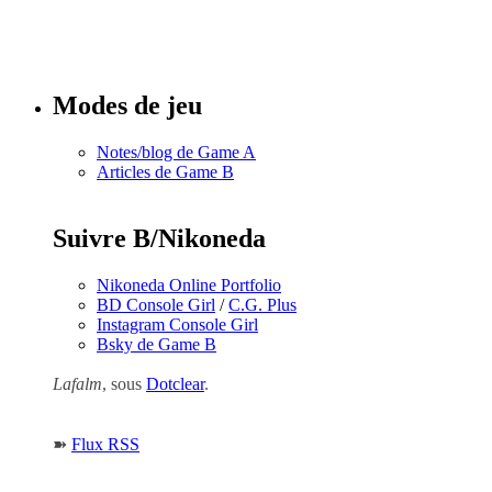
Tous les
numéros
Modes de jeu
Notes/blog de Game A
Articles de Game B
Suivre B/Nikoneda
Nikoneda Online Portfolio
BD Console Girl
/
C.G. Plus
Instagram Console Girl
Bsky de Game B
Lafalm
, sous
Dotclear
.
➽
Flux RSS