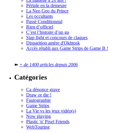
La manette a 20 ans !
Périple en la demeure
La Neo Geo du Prince
Les occultants
Passé Conditionnul
Rien d’officiel
C’est l’histoire d’un ga
Slap fight et concours de claques
Disparition amère d'Okhtosk
Accès rétabli aux Game Strips de Game B !
➽
+ de 1400 articles depuis 2006
Catégories
Ça dénonce grave
Draw or die !
Fautographie
Game Strips
La Vie vs les jeux vidéo(s)
Now playing
Plastic 'n' Pixel Friends
WebTouring