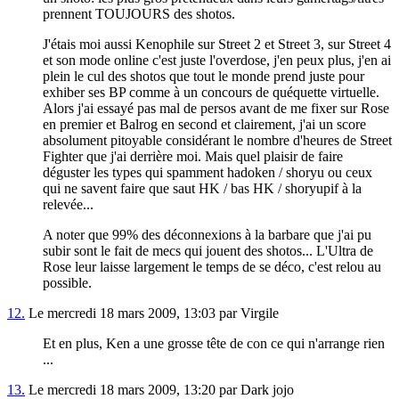
prennent TOUJOURS des shotos.
J'étais moi aussi Kenophile sur Street 2 et Street 3, sur Street 4
et son mode online c'est juste l'overdose, j'en peux plus, j'en ai
plein le cul des shotos que tout le monde prend juste pour
exhiber ses BP comme à un concours de quéquette virtuelle.
Alors j'ai essayé pas mal de persos avant de me fixer sur Rose
en premier et Balrog en second et clairement, j'ai un score
absolument pitoyable considérant le nombre d'heures de Street
Fighter que j'ai derrière moi. Mais quel plaisir de faire
déguster les types qui spamment hadoken / shoryu ou ceux
qui ne savent faire que saut HK / bas HK / shoryupif à la
relevée...
A noter que 99% des déconnexions à la barbare que j'ai pu
subir sont le fait de mecs qui jouent des shotos... L'Ultra de
Rose leur laisse largement le temps de se déco, c'est relou au
possible.
12.
Le mercredi 18 mars 2009, 13:03 par Virgile
Et en plus, Ken a une grosse tête de con ce qui n'arrange rien
...
13.
Le mercredi 18 mars 2009, 13:20 par Dark jojo