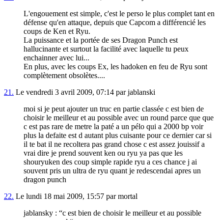
L'engouement est simple, c'est le perso le plus complet tant en
défense qu'en attaque, depuis que Capcom a différencié les
coups de Ken et Ryu.
La puissance et la portée de ses Dragon Punch est
hallucinante et surtout la facilité avec laquelle tu peux
enchainner avec lui...
En plus, avec les coups Ex, les hadoken en feu de Ryu sont
complètement obsolètes....
21.
Le vendredi 3 avril 2009, 07:14 par jablanski
moi si je peut ajouter un truc en partie classée c est bien de
choisir le meilleur et au possible avec un round parce que que
c est pas rare de metre la paté a un pélo qui a 2000 bp voir
plus la defaite est d autant plus cuisante pour ce dernier car si
il te bat il ne recoltera pas grand chose c est assez jouissif a
vrai dire je prend souvent ken ou ryu ya pas que les
shouryuken des coup simple rapide ryu a ces chance j ai
souvent pris un ultra de ryu quant je redescendai apres un
dragon punch
22.
Le lundi 18 mai 2009, 15:57 par mortal
jablansky : “c est bien de choisir le meilleur et au possible