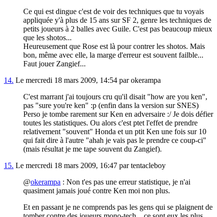
Ce qui est dingue c'est de voir des techniques que tu voyais
appliquée y'à plus de 15 ans sur SF 2, genre les techniques de
petits joueurs à 2 balles avec Guile. C'est pas beaucoup mieux
que les shotos...
Heureusement que Rose est là pour contrer les shotos. Mais
bon, même avec elle, la marge d'erreur est souvent failble...
Faut jouer Zangief...
14.
Le mercredi 18 mars 2009, 14:54 par okerampa
C'est marrant j'ai toujours cru qu'il disait "how are you ken",
pas "sure you're ken" :p (enfin dans la version sur SNES)
Perso je tombe rarement sur Ken en adversaire :/ Je dois défier
toutes les statistiques. Ou alors c'est ptet l'effet de prendre
relativement "souvent" Honda et un ptit Ken une fois sur 10
qui fait dire à l'autre "ahah je vais pas le prendre ce coup-ci"
(mais résultat je me tape souvent du Zangief).
15.
Le mercredi 18 mars 2009, 16:47 par tentacleboy
@
okerampa
: Non t'es pas une erreur statistique, je n'ai
quasiment jamais joué contre Ken moi non plus.
Et en passant je ne comprends pas les gens qui se plaignent de
tomber contre des joueurs mono-tech... ce sont eux les plus