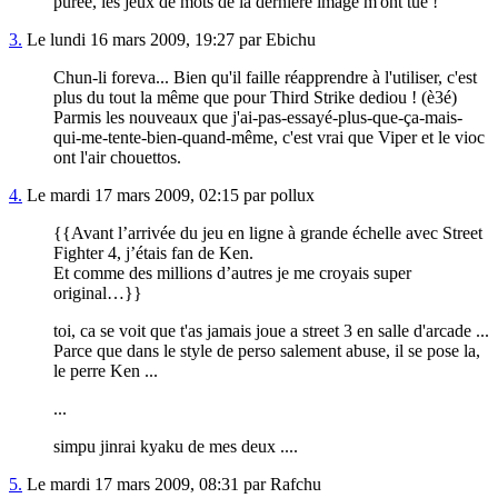
purée, les jeux de mots de la dernière image m'ont tué !
3.
Le lundi 16 mars 2009, 19:27 par Ebichu
Chun-li foreva... Bien qu'il faille réapprendre à l'utiliser, c'est
plus du tout la même que pour Third Strike dediou ! (è3é)
Parmis les nouveaux que j'ai-pas-essayé-plus-que-ça-mais-
qui-me-tente-bien-quand-même, c'est vrai que Viper et le vioc
ont l'air chouettos.
4.
Le mardi 17 mars 2009, 02:15 par pollux
{{Avant l’arrivée du jeu en ligne à grande échelle avec Street
Fighter 4, j’étais fan de Ken.
Et comme des millions d’autres je me croyais super
original…}}
toi, ca se voit que t'as jamais joue a street 3 en salle d'arcade ...
Parce que dans le style de perso salement abuse, il se pose la,
le perre Ken ...
...
simpu jinrai kyaku de mes deux ....
5.
Le mardi 17 mars 2009, 08:31 par Rafchu