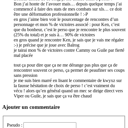
Bon j’ai honte de l’avouer mais… depuis quelque temps j’ai
commencé à faire des stats de mes combats sur xls… ce doit
être une déformation professionnelle ! :-P
en gros j’aime bien voir le pourcentage de rencontres d’un
personnage et mon % de victoires associé : pour Ken, c’est
que du bonheur, c’est le perso que je rencontre le plus souvent
(25% du total) et je suis à… 90% de victoires
en gros quand je rencontre Ken, je sais que je vais me régaler
:-) je précise que je joue avec Balrog
je tairai mon % de victoires contre Cammy ou Guile par fierté
mal placée
tout ça pour dire que ça ne me dérange pas plus que ça de
rencontrer souvent ce perso, ça permet de peaufiner ses coups
sans pression
je me suis bien marré en lisant le commentaire de kwyxz sur
la fausse hésitation de choix de perso ! c’est vraiment du
vécu ! alors qu’en général quand un mec se dirige direct vers
Viper ou Guile, je sais que ça va être chaud
Ajouter un commentaire
Pseudo :