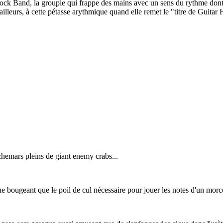
ck Band, la groupie qui frappe des mains avec un sens du rythme dont r
illeurs, à cette pétasse arythmique quand elle remet le "titre de Guitar
uchemars pleins de giant enemy crabs...
ne bougeant que le poil de cul nécessaire pour jouer les notes d'un mor