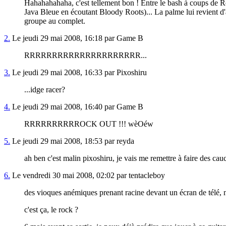
Hahahahahaha, c'est tellement bon ! Entre le bash à coups de Ro
Java Bleue en écoutant Bloody Roots)... La palme lui revient d'a
groupe au complet.
2.
Le jeudi 29 mai 2008, 16:18 par Game B
RRRRRRRRRRRRRRRRRRRRR...
3.
Le jeudi 29 mai 2008, 16:33 par Pixoshiru
...idge racer?
4.
Le jeudi 29 mai 2008, 16:40 par Game B
RRRRRRRRRROCK OUT !!! wèOéw
5.
Le jeudi 29 mai 2008, 18:53 par reyda
ah ben c'est malin pixoshiru, je vais me remettre à faire des ca
6.
Le vendredi 30 mai 2008, 02:02 par tentacleboy
des vioques anémiques prenant racine devant un écran de télé, 
c'est ça, le rock ?