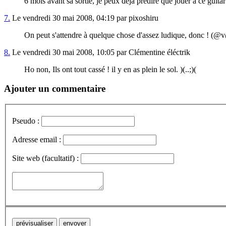
6 mois avant sa sortie, je peux déjà prédire que jouer à ce guita
7.
Le vendredi 30 mai 2008, 04:19 par pixoshiru
On peut s'attendre à quelque chose d'assez ludique, donc ! (@
8.
Le vendredi 30 mai 2008, 10:05 par Clémentine éléctrik
Ho non, Ils ont tout cassé ! il y en as plein le sol. )(..;)(
Ajouter un commentaire
Pseudo :
Adresse email :
Site web (facultatif) :