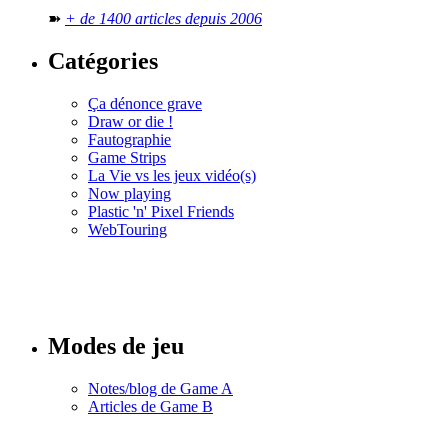
➽
+ de 1400 articles depuis 2006
Catégories
Ça dénonce grave
Draw or die !
Fautographie
Game Strips
La Vie vs les jeux vidéo(s)
Now playing
Plastic 'n' Pixel Friends
WebTouring
Tous les
numéros
Modes de jeu
Notes/blog de Game A
Articles de Game B