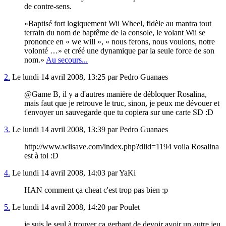
de contre-sens.
Baptisé fort logiquement Wii Wheel, fidèle au mantra tout
terrain du nom de baptême de la console, le volant Wii se
prononce en « we will », « nous ferons, nous voulons, notre
volonté …» et créé une dynamique par la seule force de son
nom.
Au secours...
2.
Le lundi 14 avril 2008, 13:25 par Pedro Guanaes
@Game B, il y a d'autres manière de débloquer Rosalina,
mais faut que je retrouve le truc, sinon, je peux me dévouer et
t'envoyer un sauvegarde que tu copiera sur une carte SD :D
3.
Le lundi 14 avril 2008, 13:39 par Pedro Guanaes
http://www.wiisave.com/index.php?dlid=1194 voila Rosalina
est à toi :D
4.
Le lundi 14 avril 2008, 14:03 par YaKi
HAN comment ça cheat c'est trop pas bien :p
5.
Le lundi 14 avril 2008, 14:20 par Poulet
je suis le seul à trouver ça gerbant de devoir avoir un autre jeu