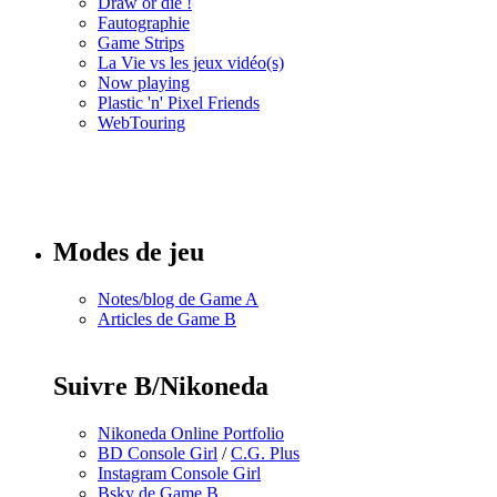
Draw or die !
Fautographie
Game Strips
La Vie vs les jeux vidéo(s)
Now playing
Plastic 'n' Pixel Friends
WebTouring
Tous les
numéros
Modes de jeu
Notes/blog de Game A
Articles de Game B
Suivre B/Nikoneda
Nikoneda Online Portfolio
BD Console Girl
/
C.G. Plus
Instagram Console Girl
Bsky de Game B