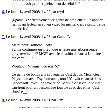
pour pouvoir profiter pleinement de celui là ?
6.
Le lundi 14 avril 2008, 14:22 par reyda
@game B : effectivement ce genre de branlette qui n'apporte
rien ni au lecteur ni au jeu vidéo lui même, c'est à proscrire de
tout écrit :(
7.
Le lundi 14 avril 2008, 14:36 par Game B
Merci pour l'astuche Pedro !
Tu me confirmes qu'il faut que je fasse une arborescence
\private\wii\title\RMGP\ avec le data.bin dedans à la racine de
ma carte SD ?
Wouhou ! Vivement ce soir *ç*
Ce genre de bonus à la sauvegarde c'est depuis Metal Gear
Playstation avec Psychomantis, non ? Y avait ça aussi dans
ShadowotC avec une save d'Ico. Mais là c'est vrai que c'est
carrèrent pour un personnage jouable avec des einss, c'est
abusé è__é;
8.
Le lundi 14 avril 2008, 14:51 par Jem