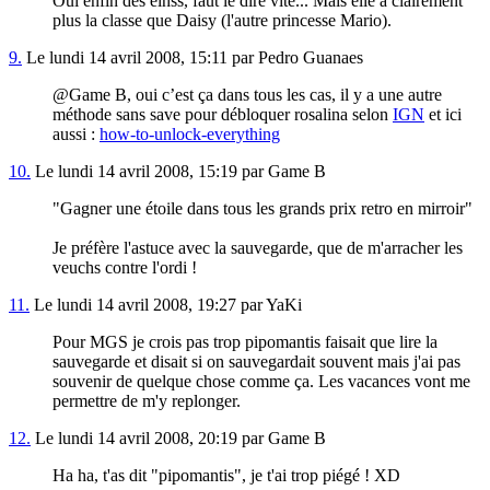
Oui enfin des einss, faut le dire vite... Mais elle a clairement
plus la classe que Daisy (l'autre princesse Mario).
9.
Le lundi 14 avril 2008, 15:11 par Pedro Guanaes
@Game B, oui c’est ça dans tous les cas, il y a une autre
méthode sans save pour débloquer rosalina selon
IGN
et ici
aussi :
how-to-unlock-everything
10.
Le lundi 14 avril 2008, 15:19 par Game B
"Gagner une étoile dans tous les grands prix retro en mirroir"
Je préfère l'astuce avec la sauvegarde, que de m'arracher les
veuchs contre l'ordi !
11.
Le lundi 14 avril 2008, 19:27 par YaKi
Pour MGS je crois pas trop pipomantis faisait que lire la
sauvegarde et disait si on sauvegardait souvent mais j'ai pas
souvenir de quelque chose comme ça. Les vacances vont me
permettre de m'y replonger.
12.
Le lundi 14 avril 2008, 20:19 par Game B
Ha ha, t'as dit "pipomantis", je t'ai trop piégé ! XD