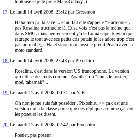
toulouse et je te prete MarioGalaxy :)
17.
Le lundi 14 avril 2008, 23:42 par Gressmon
Haha moi j'ai la save ... et au fait elle s'appelle "Harmonie",
pas Rosalina trucmuche là. Et sa voix c'est pas la même que
dans SMG, mais heureusement y'a le Luma super kawaii qui
rattrape le tout avec ses petits cris putain je les adore trop c'est
pas normal >_< Ha et sinon moi aussi je prend Peach avec la
moto standard.
18.
Le lundi 14 avril 2008, 23:43 par Pixoshiru
Rosalina, c'est dans la version US francophone. La version
qui utilise des mots comme "Awaille" ou "chuis le postier,
moé, tabarnak"...
19.
Le mardi 15 avril 2008, 00:31 par YaKi
Oh non je me suis fait posséder . Pixoshiru >> ça c'est une
version qui a la classe parce que des répliques comme ça seul
les poseurs les disent.
20.
Le mardi 15 avril 2008, 02:42 par Pixoshiru
Postier, pas poseur.