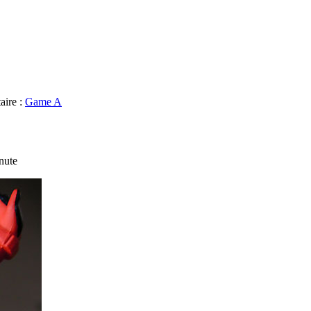
aire :
Game A
nute