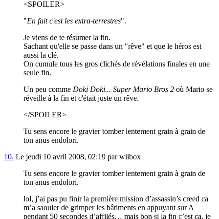
<SPOILER>
"
En fait c'est les extra-terrestres
".
Je viens de te résumer la fin.
Sachant qu'elle se passe dans un "rêve" et que le héros est
aussi la clé.
On cumule tous les gros clichés de révélations finales en une
seule fin.
Un peu comme
Doki Doki... Super Mario Bros 2
où Mario se
réveille à la fin et c'était juste un rêve.
</SPOILER>
Tu sens encore le gravier tomber lentement grain à grain de
ton anus endolori.
10.
Le jeudi 10 avril 2008, 02:19 par wiibox
Tu sens encore le gravier tomber lentement grain à grain de
ton anus endolori.
lol, j’ai pas pu finir la première mission d’assassin’s creed ca
m’a saouler de grimper les bâtiments en appuyant sur A
pendant 50 secondes d’affilés… mais bon si la fin c’est ça, je