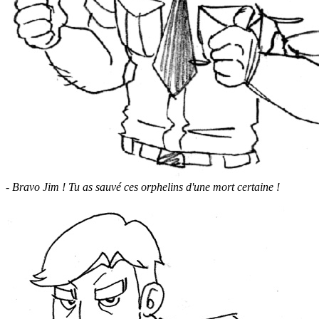
- Bravo Jim ! Tu as sauvé ces orphelins d'une mort certaine !