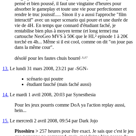
pensé et bien poussé, il faut une vingtaine d'heures pour
absorber le gameplay et toute une vie pour perfectionner et
rendre le truc jouissif..... Sinon il y a aussi l'approche "film
interactif" avec un super scenario qui poure et une durée de
vie de 4H. En temps que connard d'étudiant faché, je
rentabilise bien plus à moyen terme (et long terme) ma
cartouche NeoGeo MVS à 50€ que le HL² episode 1 à 20€
torché en 4h... Même si il est cool, comme on dit "on joue pas
dans la même cour".
désolé pour les fautes chuis bourré ^^'
13.
Le lundi 31 mars 2008, 23:21 par -SGN-
scénario qui poutre
étudiant fauché (mais faché aussi)
14.
Le mardi 1 avril 2008, 20:03 par Synesthesia
Pour les jeux pourris comme DoA ya l'action replay aussi,
hein...
15.
Le mercredi 2 avril 2008, 09:54 par Dark Jojo
Pixoshiru >
257 heures pour être exact. Je sais que c'est le jeu