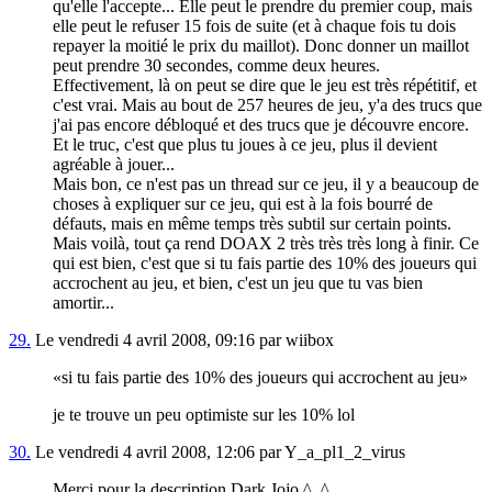
qu'elle l'accepte... Elle peut le prendre du premier coup, mais
elle peut le refuser 15 fois de suite (et à chaque fois tu dois
repayer la moitié le prix du maillot). Donc donner un maillot
peut prendre 30 secondes, comme deux heures.
Effectivement, là on peut se dire que le jeu est très répétitif, et
c'est vrai. Mais au bout de 257 heures de jeu, y'a des trucs que
j'ai pas encore débloqué et des trucs que je découvre encore.
Et le truc, c'est que plus tu joues à ce jeu, plus il devient
agréable à jouer...
Mais bon, ce n'est pas un thread sur ce jeu, il y a beaucoup de
choses à expliquer sur ce jeu, qui est à la fois bourré de
défauts, mais en même temps très subtil sur certain points.
Mais voilà, tout ça rend DOAX 2 très très très long à finir. Ce
qui est bien, c'est que si tu fais partie des 10% des joueurs qui
accrochent au jeu, et bien, c'est un jeu que tu vas bien
amortir...
29.
Le vendredi 4 avril 2008, 09:16 par wiibox
si tu fais partie des 10% des joueurs qui accrochent au jeu
je te trouve un peu optimiste sur les 10% lol
30.
Le vendredi 4 avril 2008, 12:06 par Y_a_pl1_2_virus
Merci pour la description Dark Jojo ^_^