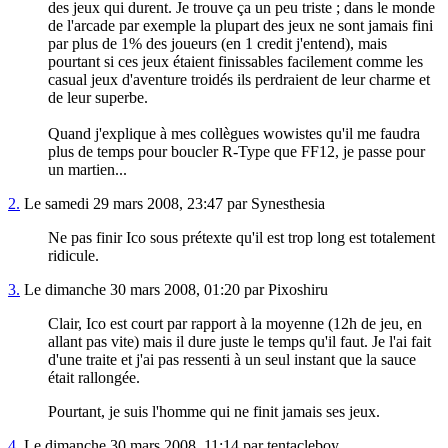
des jeux qui durent. Je trouve ça un peu triste ; dans le monde
de l'arcade par exemple la plupart des jeux ne sont jamais fini
par plus de 1% des joueurs (en 1 credit j'entend), mais
pourtant si ces jeux étaient finissables facilement comme les
casual jeux d'aventure troidés ils perdraient de leur charme et
de leur superbe.
Quand j'explique à mes collègues wowistes qu'il me faudra
plus de temps pour boucler R-Type que FF12, je passe pour
un martien...
2.
Le samedi 29 mars 2008, 23:47 par Synesthesia
Ne pas finir Ico sous prétexte qu'il est trop long est totalement
ridicule.
3.
Le dimanche 30 mars 2008, 01:20 par Pixoshiru
Clair, Ico est court par rapport à la moyenne (12h de jeu, en
allant pas vite) mais il dure juste le temps qu'il faut. Je l'ai fait
d'une traite et j'ai pas ressenti à un seul instant que la sauce
était rallongée.
Pourtant, je suis l'homme qui ne finit jamais ses jeux.
4.
Le dimanche 30 mars 2008, 11:14 par tentacleboy