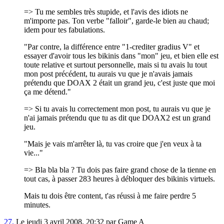
=> Tu me sembles très stupide, et l'avis des idiots ne
m'importe pas. Ton verbe "falloir", garde-le bien au chaud;
idem pour tes fabulations.
"Par contre, la différence entre "1-crediter gradius V" et
essayer d'avoir tous les bikinis dans "mon" jeu, et bien elle est
toute relative et surtout personnelle, mais si tu avais lu tout
mon post précédent, tu aurais vu que je n'avais jamais
prétendu que DOAX 2 était un grand jeu, c'est juste que moi
ça me détend."
=> Si tu avais lu correctement mon post, tu aurais vu que je
n'ai jamais prétendu que tu as dit que DOAX2 est un grand
jeu.
"Mais je vais m'arrêter là, tu vas croire que j'en veux à ta
vie..."
=> Bla bla bla ? Tu dois pas faire grand chose de la tienne en
tout cas, à passer 283 heures à débloquer des bikinis virtuels.
Mais tu dois être content, t'as réussi à me faire perdre 5
minutes.
27.
Le jeudi 3 avril 2008, 20:32 par Game A