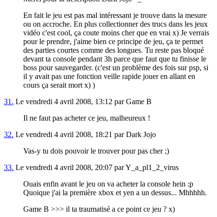
En fait le jeu est pas mal intéressant je trouve dans la mesure
ou on accroche. En plus collectionner des trucs dans les jeux
vidéo c'est cool, ça coute moins cher que en vrai x) Je verrais
pour le prendre, j'aime bien ce principe de jeu, ça te permet
des parties courtes comme des longues. Tu reste pas bloqué
devant ta console pendant 3h parce que faut que tu finisse le
boss pour sauvegarder. (c'est un problème des fois sur psp, si
il y avait pas une fonction veille rapide jouer en allant en
cours ça serait mort x) )
31.
Le vendredi 4 avril 2008, 13:12 par Game B
Il ne faut pas acheter ce jeu, malheureux !
32.
Le vendredi 4 avril 2008, 18:21 par Dark Jojo
Vas-y tu dois pouvoir le trouver pour pas cher ;)
33.
Le vendredi 4 avril 2008, 20:07 par Y_a_pl1_2_virus
Ouais enfin avant le jeu on va acheter la console hein :p
Quoique j'ai la première xbox et yen a un dessus... Mhhhhh.
Game B >>> il ta traumatisé a ce point ce jeu ? x)