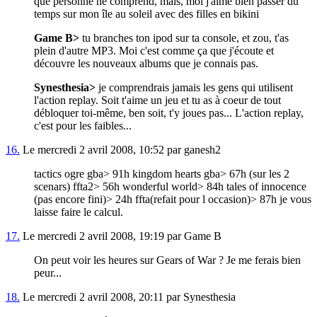
que personne ne comprend, mais, moi j'aime bien passer du
temps sur mon île au soleil avec des filles en bikini
Game B>
tu branches ton ipod sur ta console, et zou, t'as
plein d'autre MP3. Moi c'est comme ça que j'écoute et
découvre les nouveaux albums que je connais pas.
Synesthesia>
je comprendrais jamais les gens qui utilisent
l'action replay. Soit t'aime un jeu et tu as à coeur de tout
débloquer toi-même, ben soit, t'y joues pas... L'action replay,
c'est pour les faibles...
16.
Le mercredi 2 avril 2008, 10:52 par ganesh2
tactics ogre gba> 91h kingdom hearts gba> 67h (sur les 2
scenars) ffta2> 56h wonderful world> 84h tales of innocence
(pas encore fini)> 24h ffta(refait pour l occasion)> 87h je vous
laisse faire le calcul.
17.
Le mercredi 2 avril 2008, 19:19 par Game B
On peut voir les heures sur Gears of War ? Je me ferais bien
peur...
18.
Le mercredi 2 avril 2008, 20:11 par Synesthesia