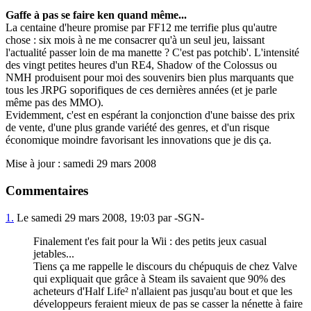
Gaffe à pas se faire ken quand même...
La centaine d'heure promise par FF12 me terrifie plus qu'autre
chose : six mois à ne me consacrer qu'à un seul jeu, laissant
l'actualité passer loin de ma manette ? C'est pas potchib'. L'intensité
des vingt petites heures d'un RE4, Shadow of the Colossus ou
NMH produisent pour moi des souvenirs bien plus marquants que
tous les JRPG soporifiques de ces dernières années (et je parle
même pas des MMO).
Evidemment, c'est en espérant la conjonction d'une baisse des prix
de vente, d'une plus grande variété des genres, et d'un risque
économique moindre favorisant les innovations que je dis ça.
Mise à jour : samedi 29 mars 2008
Commentaires
1.
Le samedi 29 mars 2008, 19:03 par -SGN-
Finalement t'es fait pour la Wii : des petits jeux casual
jetables...
Tiens ça me rappelle le discours du chépuquis de chez Valve
qui expliquait que grâce à Steam ils savaient que 90% des
acheteurs d'Half Life² n'allaient pas jusqu'au bout et que les
développeurs feraient mieux de pas se casser la nénette à faire