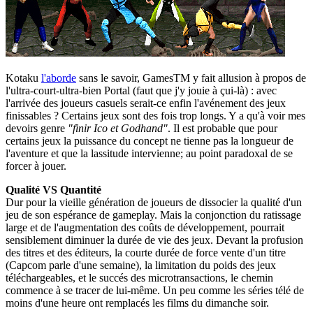
Kotaku
l'aborde
sans le savoir, GamesTM y fait allusion à propos de
l'ultra-court-ultra-bien Portal (faut que j'y jouie à çui-là) : avec
l'arrivée des joueurs casuels serait-ce enfin l'avénement des jeux
finissables ? Certains jeux sont des fois trop longs. Y a qu'à voir mes
devoirs genre
"finir Ico et Godhand"
. Il est probable que pour
certains jeux la puissance du concept ne tienne pas la longueur de
l'aventure et que la lassitude intervienne; au point paradoxal de se
forcer à jouer.
Qualité VS Quantité
Dur pour la vieille génération de joueurs de dissocier la qualité d'un
jeu de son espérance de gameplay. Mais la conjonction du ratissage
large et de l'augmentation des coûts de développement, pourrait
sensiblement diminuer la durée de vie des jeux. Devant la profusion
des titres et des éditeurs, la courte durée de force vente d'un titre
(Capcom parle d'une semaine), la limitation du poids des jeux
téléchargeables, et le succés des microtransactions, le chemin
commence à se tracer de lui-même. Un peu comme les séries télé de
moins d'une heure ont remplacés les films du dimanche soir.