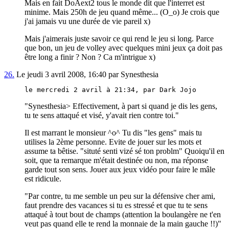
Mais en fait DoAext2 tous le monde dit que l'interret est
minime. Mais 250h de jeu quand même... (O_o) Je crois que
j'ai jamais vu une durée de vie pareil x)
Mais j'aimerais juste savoir ce qui rend le jeu si long. Parce
que bon, un jeu de volley avec quelques mini jeux ça doit pas
être long a finir ? Non ? Ca m'intrigue x)
26.
Le jeudi 3 avril 2008, 16:40 par Synesthesia
le mercredi 2 avril à 21:34, par Dark Jojo
"Synesthesia> Effectivement, à part si quand je dis les gens,
tu te sens attaqué et visé, y'avait rien contre toi."
Il est marrant le monsieur ^o^ Tu dis "les gens" mais tu
utilises la 2ème personne. Evite de jouer sur les mots et
assume ta bêtise. "situté senti vizé sé ton problm" Quoiqu'il en
soit, que ta remarque m'était destinée ou non, ma réponse
garde tout son sens. Jouer aux jeux vidéo pour faire le mâle
est ridicule.
"Par contre, tu me semble un peu sur la défensive cher ami,
faut prendre des vacances si tu es stressé et que tu te sens
attaqué à tout bout de champs (attention la boulangère ne t'en
veut pas quand elle te rend la monnaie de la main gauche !!)"