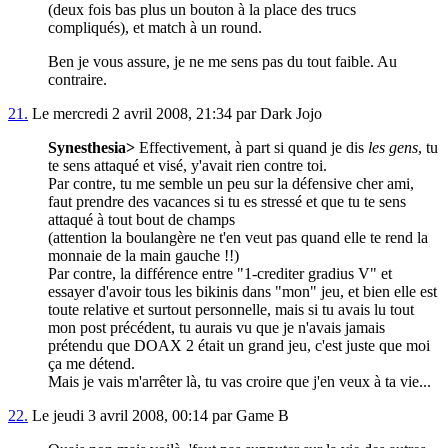
(deux fois bas plus un bouton à la place des trucs
compliqués), et match à un round.
Ben je vous assure, je ne me sens pas du tout faible. Au
contraire.
21.
Le mercredi 2 avril 2008, 21:34 par Dark Jojo
Synesthesia>
Effectivement, à part si quand je dis
les gens
, tu
te sens attaqué et visé, y'avait rien contre toi.
Par contre, tu me semble un peu sur la défensive cher ami,
faut prendre des vacances si tu es stressé et que tu te sens
attaqué à tout bout de champs
(attention la boulangère ne t'en veut pas quand elle te rend la
monnaie de la main gauche !!)
Par contre, la différence entre "1-crediter gradius V" et
essayer d'avoir tous les bikinis dans "mon" jeu, et bien elle est
toute relative et surtout personnelle, mais si tu avais lu tout
mon post précédent, tu aurais vu que je n'avais jamais
prétendu que DOAX 2 était un grand jeu, c'est juste que moi
ça me détend.
Mais je vais m'arrêter là, tu vas croire que j'en veux à ta vie...
22.
Le jeudi 3 avril 2008, 00:14 par Game B