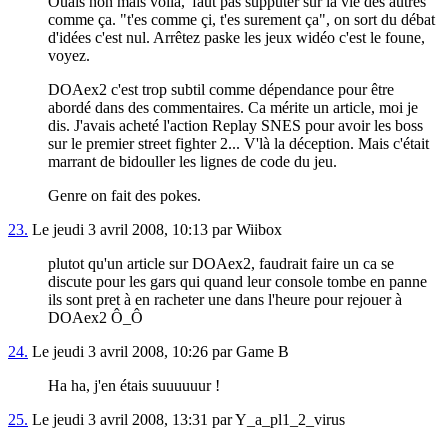
Ouais non mais voilà, 'faut pas supputer sur la vie des autres
comme ça. "t'es comme çi, t'es surement ça", on sort du débat
d'idées c'est nul. Arrêtez paske les jeux widéo c'est le foune,
voyez.
DOAex2 c'est trop subtil comme dépendance pour être
abordé dans des commentaires. Ca mérite un article, moi je
dis. J'avais acheté l'action Replay SNES pour avoir les boss
sur le premier street fighter 2... V'là la déception. Mais c'était
marrant de bidouller les lignes de code du jeu.
Genre on fait des pokes.
23.
Le jeudi 3 avril 2008, 10:13 par Wiibox
plutot qu'un article sur DOAex2, faudrait faire un ca se
discute pour les gars qui quand leur console tombe en panne
ils sont pret à en racheter une dans l'heure pour rejouer à
DOAex2 Ô_Ô
24.
Le jeudi 3 avril 2008, 10:26 par Game B
Ha ha, j'en étais suuuuuur !
25.
Le jeudi 3 avril 2008, 13:31 par Y_a_pl1_2_virus