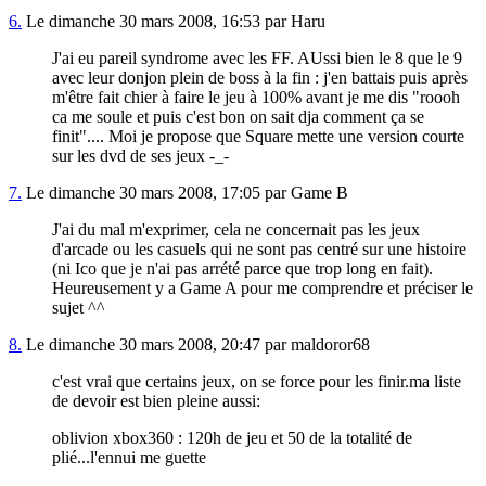
6.
Le dimanche 30 mars 2008, 16:53 par Haru
J'ai eu pareil syndrome avec les FF. AUssi bien le 8 que le 9
avec leur donjon plein de boss à la fin : j'en battais puis après
m'être fait chier à faire le jeu à 100% avant je me dis "roooh
ca me soule et puis c'est bon on sait dja comment ça se
finit".... Moi je propose que Square mette une version courte
sur les dvd de ses jeux -_-
7.
Le dimanche 30 mars 2008, 17:05 par Game B
J'ai du mal m'exprimer, cela ne concernait pas les jeux
d'arcade ou les casuels qui ne sont pas centré sur une histoire
(ni Ico que je n'ai pas arrété parce que trop long en fait).
Heureusement y a Game A pour me comprendre et préciser le
sujet ^^
8.
Le dimanche 30 mars 2008, 20:47 par maldoror68
c'est vrai que certains jeux, on se force pour les finir.ma liste
de devoir est bien pleine aussi:
oblivion xbox360 : 120h de jeu et 50 de la totalité de
plié...l'ennui me guette