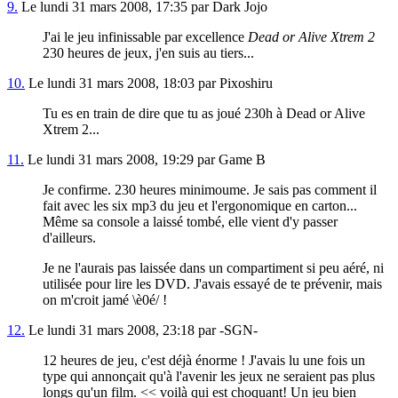
9.
Le lundi 31 mars 2008, 17:35 par Dark Jojo
J'ai le jeu infinissable par excellence
Dead or Alive Xtrem 2
230 heures de jeux, j'en suis au tiers...
10.
Le lundi 31 mars 2008, 18:03 par Pixoshiru
Tu es en train de dire que tu as joué 230h à Dead or Alive
Xtrem 2...
11.
Le lundi 31 mars 2008, 19:29 par Game B
Je confirme. 230 heures minimoume. Je sais pas comment il
fait avec les six mp3 du jeu et l'ergonomique en carton...
Même sa console a laissé tombé, elle vient d'y passer
d'ailleurs.
Je ne l'aurais pas laissée dans un compartiment si peu aéré, ni
utilisée pour lire les DVD. J'avais essayé de te prévenir, mais
on m'croit jamé \è0é/ !
12.
Le lundi 31 mars 2008, 23:18 par -SGN-
12 heures de jeu, c'est déjà énorme ! J'avais lu une fois un
type qui annonçait qu'à l'avenir les jeux ne seraient pas plus
longs qu'un film. << voilà qui est choquant! Un jeu bien