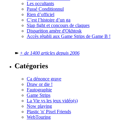
Les occultants
Passé Conditionnul
Rien d’officiel
C’est l’histoire d’un ga
Slap fight et concours de claques
Disparition amère d'Okhtosk
Accès rétabli aux Game Strips de Game B !
➽
+ de 1400 articles depuis 2006
Catégories
Ça dénonce grave
Draw or die !
Fautographie
Game Strips
La Vie vs les jeux vidéo(s)
Now playing
Plastic 'n' Pixel Friends
WebTouring
Tous les