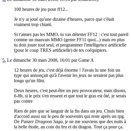
100 heures de jeu pour ff12...
Je n'y ai joué qu'une dizaine d'heures, parce que c'était
vraiment trop chiant.
Si t'aimes pas les MMO, tu vas détester FF12 : c'est tout pareil
comme un mauvais MMO (genre FF11 quoi...) mais en plus
tu dois jouer tout seul, et programmer l'intelligence artificielle
(pour le coup TRES artificielle) de tes coéquipiers.
5.
Le dimanche 30 mars 2008, 16:01 par Game A
12 heures de jeu, c'est déjà énorme ! J'avais lu une fois un
type qui annonçait qu'à l'avenir les jeux ne seraient pas plus
longs qu'un film.
Deux heures, c'est peut-être un peu provocateur, mais disons,
6-8h, si le prix s'en ressent et que tout le gras est ôté, je serais
pas contre
Rien de pire que se languir de la fin dans un jeu. Chuis bien
d'accord aussi sur le peu de souvenirs qui reste après un rpg.
De
Panzer Dragoon Saga
, je ne me souviens que des nuits à
la belle étoile, au coin du feu et du dragon. Tout ça pour ça.