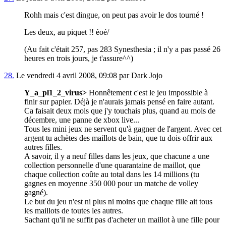
Rohh mais c'est dingue, on peut pas avoir le dos tourné !
Les deux, au piquet !! èoé/
(Au fait c'était 257, pas 283 Synesthesia ; il n'y a pas passé 26
heures en trois jours, je t'assure^^)
28.
Le vendredi 4 avril 2008, 09:08 par Dark Jojo
Y_a_pl1_2_virus>
Honnêtement c'est le jeu impossible à
finir sur papier. Déjà je n'aurais jamais pensé en faire autant.
Ca faisait deux mois que j'y touchais plus, quand au mois de
décembre, une panne de xbox live...
Tous les mini jeux ne servent qu'à gagner de l'argent. Avec cet
argent tu achètes des maillots de bain, que tu dois offrir aux
autres filles.
A savoir, il y a neuf filles dans les jeux, que chacune a une
collection personnelle d'une quarantaine de maillot, que
chaque collection coûte au total dans les 14 millions (tu
gagnes en moyenne 350 000 pour un matche de volley
gagné).
Le but du jeu n'est ni plus ni moins que chaque fille ait tous
les maillots de toutes les autres.
Sachant qu'il ne suffit pas d'acheter un maillot à une fille pour