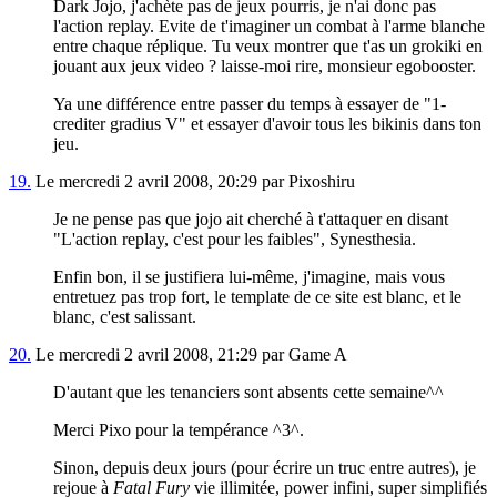
Dark Jojo, j'achète pas de jeux pourris, je n'ai donc pas
l'action replay. Evite de t'imaginer un combat à l'arme blanche
entre chaque réplique. Tu veux montrer que t'as un grokiki en
jouant aux jeux video ? laisse-moi rire, monsieur egobooster.
Ya une différence entre passer du temps à essayer de "1-
crediter gradius V" et essayer d'avoir tous les bikinis dans ton
jeu.
19.
Le mercredi 2 avril 2008, 20:29 par Pixoshiru
Je ne pense pas que jojo ait cherché à t'attaquer en disant
"L'action replay, c'est pour les faibles", Synesthesia.
Enfin bon, il se justifiera lui-même, j'imagine, mais vous
entretuez pas trop fort, le template de ce site est blanc, et le
blanc, c'est salissant.
20.
Le mercredi 2 avril 2008, 21:29 par Game A
D'autant que les tenanciers sont absents cette semaine^^
Merci Pixo pour la tempérance ^3^.
Sinon, depuis deux jours (pour écrire un truc entre autres), je
rejoue à
Fatal Fury
vie illimitée, power infini, super simplifiés