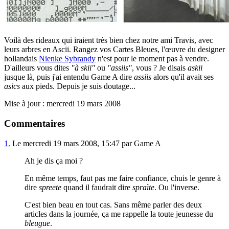
Voilà des rideaux qui iraient très bien chez notre ami Travis, avec
leurs arbres en Ascii. Rangez vos Cartes Bleues, l'œuvre du designer
hollandais
Nienke Sybrandy
n'est pour le moment pas à vendre.
D'ailleurs vous dites
"à skii"
ou
"assiis"
, vous ? Je disais
askii
jusque là, puis j'ai entendu Game A dire
assiis
alors qu'il avait ses
asics
aux pieds. Depuis je suis doutage...
Mise à jour : mercredi 19 mars 2008
Commentaires
1.
Le mercredi 19 mars 2008, 15:47 par Game A
Ah je dis ça moi ?
En même temps, faut pas me faire confiance, chuis le genre à
dire
spreete
quand il faudrait dire
spraïte
. Ou l'inverse.
C'est bien beau en tout cas. Sans même parler des deux
articles dans la journée, ça me rappelle la toute jeunesse du
bleugue
.