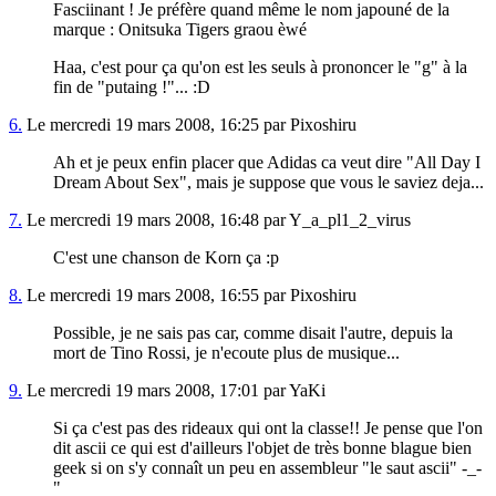
Fasciinant ! Je préfère quand même le nom japouné de la
marque : Onitsuka Tigers graou èwé
Haa, c'est pour ça qu'on est les seuls à prononcer le "g" à la
fin de "putaing !"... :D
6.
Le mercredi 19 mars 2008, 16:25 par Pixoshiru
Ah et je peux enfin placer que Adidas ca veut dire "All Day I
Dream About Sex", mais je suppose que vous le saviez deja...
7.
Le mercredi 19 mars 2008, 16:48 par Y_a_pl1_2_virus
C'est une chanson de Korn ça :p
8.
Le mercredi 19 mars 2008, 16:55 par Pixoshiru
Possible, je ne sais pas car, comme disait l'autre, depuis la
mort de Tino Rossi, je n'ecoute plus de musique...
9.
Le mercredi 19 mars 2008, 17:01 par YaKi
Si ça c'est pas des rideaux qui ont la classe!! Je pense que l'on
dit ascii ce qui est d'ailleurs l'objet de très bonne blague bien
geek si on s'y connaît un peu en assembleur "le saut ascii" -_-
"