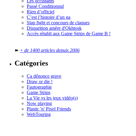
Les occultants
Passé Conditionnul
Rien d’officiel
C’est l’histoire d’un ga
Slap fight et concours de claques
Disparition amère d'Okhtosk
Accès rétabli aux Game Strips de Game B !
➽
+ de 1400 articles depuis 2006
Catégories
Ça dénonce grave
Draw or die !
Fautographie
Game Strips
La Vie vs les jeux vidéo(s)
Now playing
Plastic 'n' Pixel Friends
WebTouring
Tous les
numéros