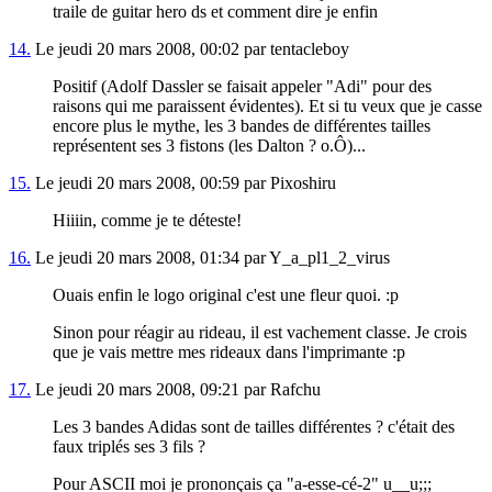
traile de guitar hero ds et comment dire je enfin
14.
Le jeudi 20 mars 2008, 00:02 par tentacleboy
Positif (Adolf Dassler se faisait appeler "Adi" pour des
raisons qui me paraissent évidentes). Et si tu veux que je casse
encore plus le mythe, les 3 bandes de différentes tailles
représentent ses 3 fistons (les Dalton ? o.Ô)...
15.
Le jeudi 20 mars 2008, 00:59 par Pixoshiru
Hiiiin, comme je te déteste!
16.
Le jeudi 20 mars 2008, 01:34 par Y_a_pl1_2_virus
Ouais enfin le logo original c'est une fleur quoi. :p
Sinon pour réagir au rideau, il est vachement classe. Je crois
que je vais mettre mes rideaux dans l'imprimante :p
17.
Le jeudi 20 mars 2008, 09:21 par Rafchu
Les 3 bandes Adidas sont de tailles différentes ? c'était des
faux triplés ses 3 fils ?
Pour ASCII moi je prononçais ça "a-esse-cé-2" u__u;;;