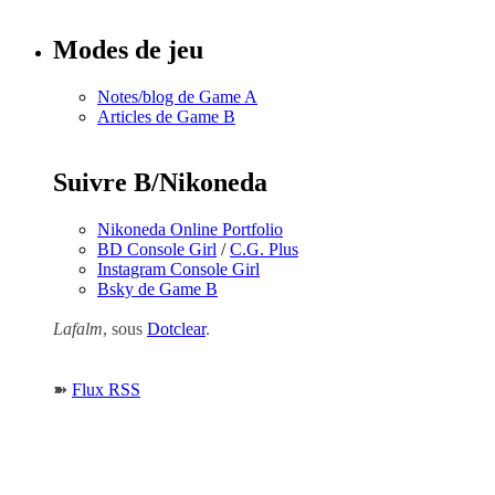
Modes de jeu
Notes/blog de Game A
Articles de Game B
Suivre B/Nikoneda
Nikoneda Online Portfolio
BD Console Girl
/
C.G. Plus
Instagram Console Girl
Bsky de Game B
Lafalm
, sous
Dotclear
.
➽
Flux RSS