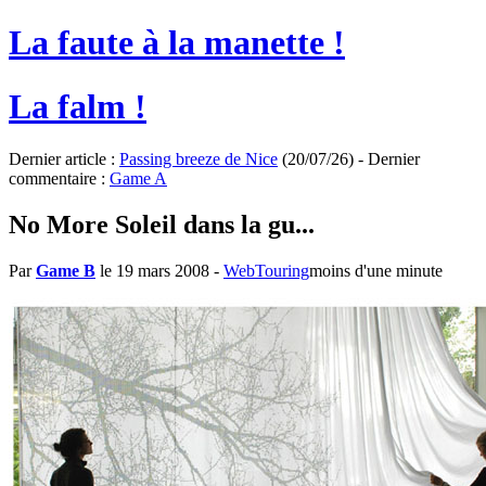
La faute à la manette !
La falm !
Dernier article :
Passing breeze de Nice
(20/07/26) - Dernier
commentaire :
Game A
No More Soleil dans la gu...
Par
Game B
le 19 mars 2008
-
WebTouring
moins d'une minute